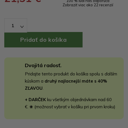
100 % ľudí nás odporúča
Zobraziť viac ako 22 recenzií
1
Dvojitá radosť.
Pridajte tento produkt do košíka spolu s ďalším
kúskom a
druhý najlacnejší máte s 40%
ZĽAVOU
.
+ DARČEK
ku všetkým objednávkam nad 60
€. ❀ (možnosť vybrať v košíku pri prvom kroku)