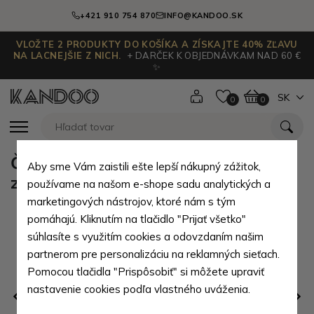
+421 910 754 870
INFO@KANDOO.SK
VLOŽTE 2 PRODUKTY DO KOŠÍKA A ZÍSKAJTE 40% ZĽAVU
NA LACNEJŠIE Z NICH.
+ DARČEK K OBJEDNÁVKAM NAD 60 €
✨
SK
0
0
Čierny dámsky štýlový batoh so
Aby sme Vám zaistili ešte lepší nákupný zážitok,
zlatým kovaním Thalasa
používame na našom e-shope sadu analytických a
marketingových nástrojov, ktoré nám s tým
pomáhajú. Kliknutím na tlačidlo "Prijať všetko"
súhlasíte s využitím cookies a odovzdaním našim
partnerom pre personalizáciu na reklamných sieťach.
Pomocou tlačidla "Prispôsobiť" si môžete upraviť
nastavenie cookies podľa vlastného uváženia.