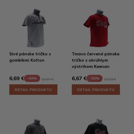
Sivé pánske tričko s
Tmavo červené pánske
gombíkmi Kolton
tričko s okrúhlym
výstrihom Keenan
6,69 €
6,67 €
-50%
-50%
13,37 €
13,33 €
DETAIL PRODUKTU
DETAIL PRODUKTU