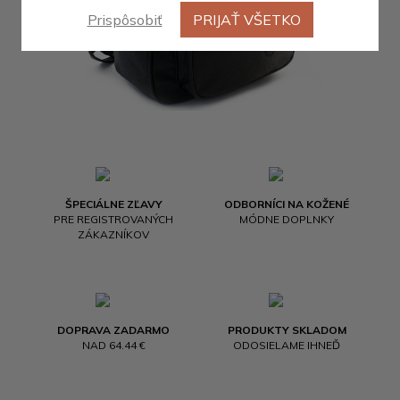
Prispôsobiť
PRIJAŤ VŠETKO
ŠPECIÁLNE ZĽAVY
ODBORNÍCI NA KOŽENÉ
PRE REGISTROVANÝCH
MÓDNE DOPLNKY
ZÁKAZNÍKOV
DOPRAVA ZADARMO
PRODUKTY SKLADOM
NAD 64.44 €
ODOSIELAME IHNEĎ