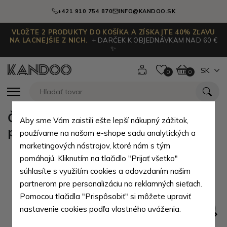
+421 910 754 870
INFO@KANDOO.SK
VLOŽTE 2 PRODUKTY DO KOŠÍKA A ZÍSKAJTE 40% ZĽAVU
NA LACNEJŠIE Z NICH.
+ DARČEK K OBJEDNÁVKAM NAD 60 €
✨
SK
0
0
Čiernozlatá dámska kožená
Aby sme Vám zaistili ešte lepší nákupný zážitok,
peňaženka s chlopňou Athina
používame na našom e-shope sadu analytických a
marketingových nástrojov, ktoré nám s tým
pomáhajú. Kliknutím na tlačidlo "Prijať všetko"
súhlasíte s využitím cookies a odovzdaním našim
partnerom pre personalizáciu na reklamných sieťach.
Pomocou tlačidla "Prispôsobiť" si môžete upraviť
nastavenie cookies podľa vlastného uváženia.