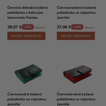
Červená dámska kožená
Čiernooranžová kožená
peňaženka s béžovým
peňaženka so zápinkou
lemovaním Paislee
Jennifer
38,97 €
37,06 €
-15%
-15%
45,84 €
43,60 €
DETAIL PRODUKTU
DETAIL PRODUKTU
Čiernomodrá kožená
Čiernočervená kožená
peňaženka so zápinkou
peňaženka so zápinkou
Jennifer
Jennifer