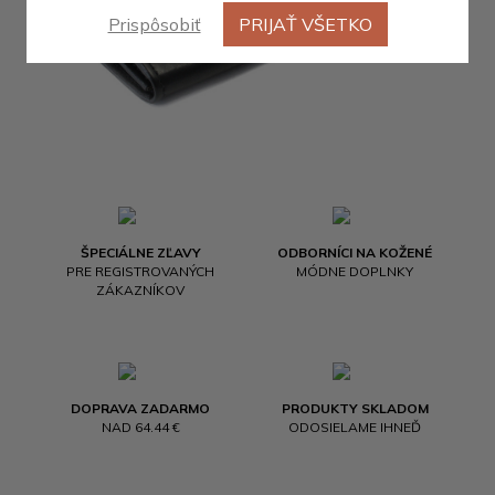
Prispôsobiť
PRIJAŤ VŠETKO
ŠPECIÁLNE ZĽAVY
ODBORNÍCI NA KOŽENÉ
PRE REGISTROVANÝCH
MÓDNE DOPLNKY
ZÁKAZNÍKOV
DOPRAVA ZADARMO
PRODUKTY SKLADOM
NAD 64.44 €
ODOSIELAME IHNEĎ