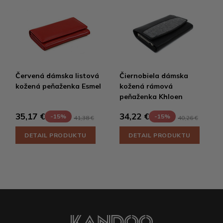
Červená dámska listová
Čiernobiela dámska
kožená peňaženka Esmel
kožená rámová
peňaženka Khloen
35,17 €
34,22 €
-15%
-15%
41,38 €
40,26 €
DETAIL PRODUKTU
DETAIL PRODUKTU