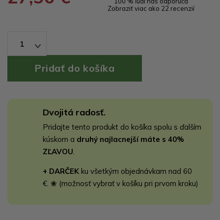
100 % ľudí nás odporúča
Zobraziť viac ako 22 recenzií
1
Dvojitá radosť.
Pridajte tento produkt do košíka spolu s ďalším
kúskom a
druhý najlacnejší máte s 40%
ZĽAVOU
.
+ DARČEK
ku všetkým objednávkam nad 60
€. ❀ (možnosť vybrať v košíku pri prvom kroku)