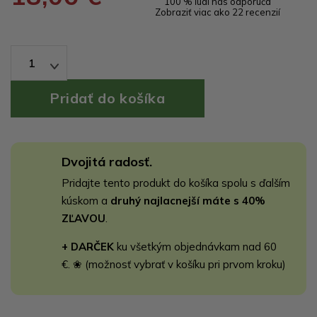
100 % ľudí nás odporúča
Zobraziť viac ako 22 recenzií
1
Dvojitá radosť.
Pridajte tento produkt do košíka spolu s ďalším
kúskom a
druhý najlacnejší máte s 40%
ZĽAVOU
.
+ DARČEK
ku všetkým objednávkam nad 60
€. ❀ (možnosť vybrať v košíku pri prvom kroku)