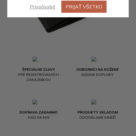
Prispôsobiť
PRIJAŤ VŠETKO
ŠPECIÁLNE ZĽAVY
ODBORNÍCI NA KOŽENÉ
PRE REGISTROVANÝCH
MÓDNE DOPLNKY
ZÁKAZNÍKOV
DOPRAVA ZADARMO
PRODUKTY SKLADOM
NAD 64.44 €
ODOSIELAME IHNEĎ