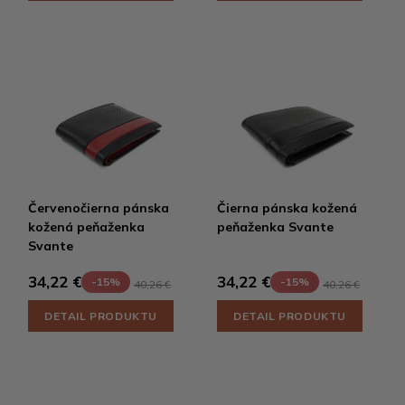
Červenočierna pánska
Čierna pánska kožená
kožená peňaženka
peňaženka Svante
Svante
34,22 €
34,22 €
-15%
-15%
40,26 €
40,26 €
DETAIL PRODUKTU
DETAIL PRODUKTU