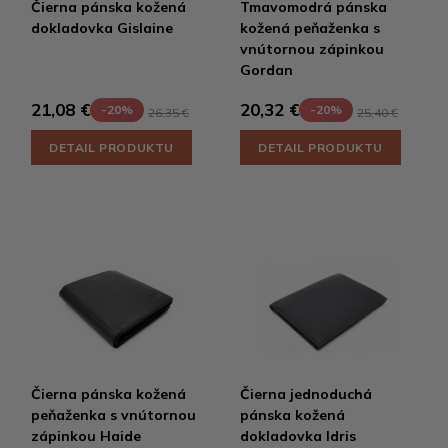
Čierna pánska kožená
Tmavomodrá pánska
dokladovka Gislaine
kožená peňaženka s
vnútornou zápinkou
Gordan
21,08 €
20,32 €
-20%
-20%
26,35 €
25,40 €
DETAIL PRODUKTU
DETAIL PRODUKTU
Čierna pánska kožená
Čierna jednoduchá
peňaženka s vnútornou
pánska kožená
zápinkou Haide
dokladovka Idris