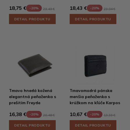
18,75 €
18,43 €
-20%
-20%
23,43 €
23,04 €
DETAIL PRODUKTU
DETAIL PRODUKTU
Tmavo hnedá kožená
Tmavomodrá pánska
elegantná peňaženka s
menšia peňaženka s
prešitím Freyde
krúžkom na kľúče Karpos
16,38 €
10,67 €
-20%
-20%
20,48 €
13,33 €
DETAIL PRODUKTU
DETAIL PRODUKTU