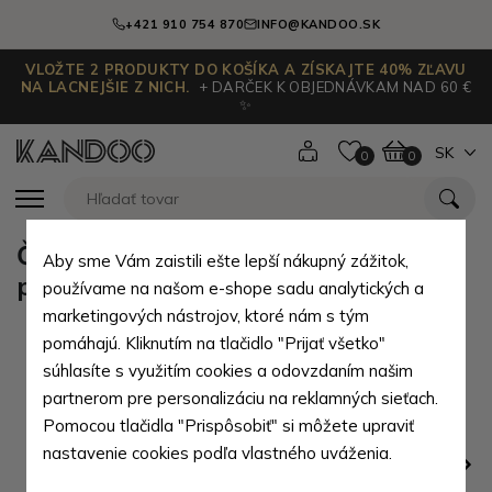
+421 910 754 870
INFO@KANDOO.SK
VLOŽTE 2 PRODUKTY DO KOŠÍKA A ZÍSKAJTE 40% ZĽAVU
NA LACNEJŠIE Z NICH.
+ DARČEK K OBJEDNÁVKAM NAD 60 €
✨
SK
0
0
Čierna pánska kožená mini
Aby sme Vám zaistili ešte lepší nákupný zážitok,
peňaženka Dalezya
používame na našom e-shope sadu analytických a
marketingových nástrojov, ktoré nám s tým
pomáhajú. Kliknutím na tlačidlo "Prijať všetko"
súhlasíte s využitím cookies a odovzdaním našim
partnerom pre personalizáciu na reklamných sieťach.
Pomocou tlačidla "Prispôsobiť" si môžete upraviť
nastavenie cookies podľa vlastného uváženia.