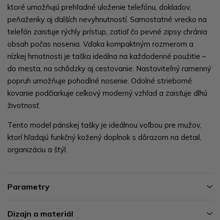
ktoré umožňujú prehľadné uloženie telefónu, dokladov,
peňaženky aj ďalších nevyhnutností. Samostatné vrecko na
telefón zaisťuje rýchly prístup, zatiaľ čo pevné zipsy chránia
obsah počas nosenia. Vďaka kompaktným rozmerom a
nízkej hmotnosti je taška ideálna na každodenné použitie –
do mesta, na schôdzky aj cestovanie. Nastaviteľný ramenný
popruh umožňuje pohodlné nosenie. Odolné strieborné
kovanie podčiarkuje celkový moderný vzhľad a zaisťuje dlhú
životnosť.
Tento model pánskej tašky je ideálnou voľbou pre mužov,
ktorí hľadajú funkčný kožený doplnok s dôrazom na detail,
organizáciu a štýl.
Parametry
Dizajn a materiál