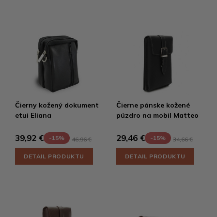
Čierny kožený dokument
Čierne pánske kožené
etui Eliana
púzdro na mobil Matteo
39,92 €
29,46 €
-15%
-15%
46,96 €
34,66 €
DETAIL PRODUKTU
DETAIL PRODUKTU