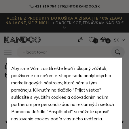
+421 910 754 870
INFO@KANDOO.SK
VLOŽTE 2 PRODUKTY DO KOŠÍKA A ZÍSKAJTE 40% ZĽAVU
NA LACNEJŠIE Z NICH.
+ DARČEK K OBJEDNÁVKAM NAD 60 €
✨
SK
0
0
Čierna pánska kožená crossbody
Aby sme Vám zaistili ešte lepší nákupný zážitok,
taška s hnedým detailom Cobus
používame na našom e-shope sadu analytických a
marketingových nástrojov, ktoré nám s tým
pomáhajú. Kliknutím na tlačidlo "Prijať všetko"
súhlasíte s využitím cookies a odovzdaním našim
partnerom pre personalizáciu na reklamných sieťach.
Pomocou tlačidla "Prispôsobiť" si môžete upraviť
nastavenie cookies podľa vlastného uváženia.