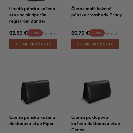
Hnedá pánska kožená
Čierne malé kožené
etue so sklápacím
pánske crossbody Brady
registrom Zander
82,69 €
80,79 €
-15%
-15%
97,28 €
95,04 €
DETAIL PRODUKTU
DETAIL PRODUKTU
Čierna pánska kožená
Čierna poklopová
dokladová etue Piper
kožená dokladová etue
Genevi