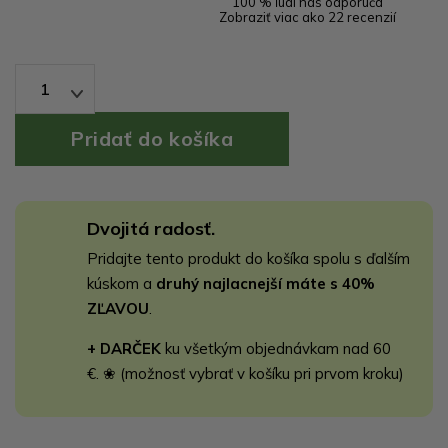
100 % ľudí nás odporúča
Zobraziť viac ako 22 recenzií
1
Dvojitá radosť.
Pridajte tento produkt do košíka spolu s ďalším
kúskom a
druhý najlacnejší máte s 40%
ZĽAVOU
.
+ DARČEK
ku všetkým objednávkam nad 60
€. ❀ (možnosť vybrať v košíku pri prvom kroku)