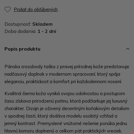
Pridať do obľúbených
Dostupnosť:
Skladem
Doba dodania:
1 - 2 dni
Popis produktu
Pánska crossbody taška z pravej prírodnej kože predstavuje
nadčasový doplnok v modernom spracovaní, ktorý spája
eleganciu, praktickosť a komfort pri každodennom nosení.
Kvalitná čierna koža vyniká svojou odolnosťou a postupom
času získava prirodzenú patinu, ktorá podčiarkuje jej luxusný
charakter. Dizajn je oživený decentným koňakovým detailom
v spodnej časti, ktorý dodáva modelu osobitý vzhľad a
jemný kontrast. Premyslené vnútorné riešenie ponúka jednu
hlavnú komoru doplnenú o celkom päť praktických vreciek,