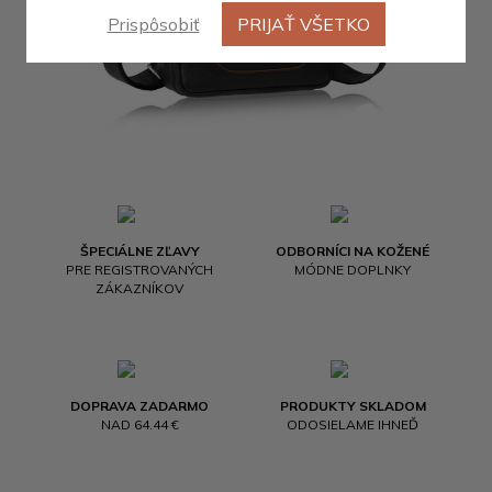
Prispôsobiť
PRIJAŤ VŠETKO
ŠPECIÁLNE ZĽAVY
ODBORNÍCI NA KOŽENÉ
PRE REGISTROVANÝCH
MÓDNE DOPLNKY
ZÁKAZNÍKOV
DOPRAVA ZADARMO
PRODUKTY SKLADOM
NAD 64.44 €
ODOSIELAME IHNEĎ