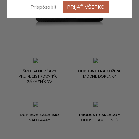
Prispôsobiť
PRIJAŤ VŠETKO
ŠPECIÁLNE ZĽAVY
ODBORNÍCI NA KOŽENÉ
PRE REGISTROVANÝCH
MÓDNE DOPLNKY
ZÁKAZNÍKOV
DOPRAVA ZADARMO
PRODUKTY SKLADOM
NAD 64.44 €
ODOSIELAME IHNEĎ