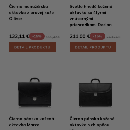
Čierna manažérska
Svetlo hnedá kožená
aktovka z pravej kože
aktovka so štyrmi
Olliver
vnútornými
priehradkami Declan
132,11 €
211,00 €
-15%
-15%
155,42 €
248,24 €
DETAIL PRODUKTU
DETAIL PRODUKTU
Čierna pánska kožená
Čierna pánska kožená
aktovka Marco
aktovka s chlopňou