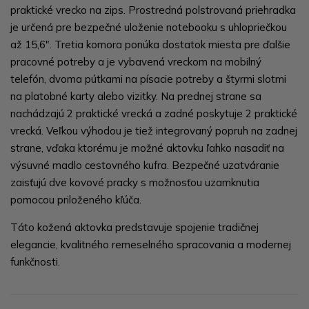
praktické vrecko na zips. Prostredná polstrovaná priehradka
je určená pre bezpečné uloženie notebooku s uhlopriečkou
až 15,6". Tretia komora ponúka dostatok miesta pre ďalšie
pracovné potreby a je vybavená vreckom na mobilný
telefón, dvoma pútkami na písacie potreby a štyrmi slotmi
na platobné karty alebo vizitky. Na prednej strane sa
nachádzajú 2 praktické vrecká a zadné poskytuje 2 praktické
vrecká. Veľkou výhodou je tiež integrovaný popruh na zadnej
strane, vďaka ktorému je možné aktovku ľahko nasadiť na
výsuvné madlo cestovného kufra. Bezpečné uzatváranie
zaisťujú dve kovové pracky s možnosťou uzamknutia
pomocou priloženého kľúča.
Táto kožená aktovka predstavuje spojenie tradičnej
elegancie, kvalitného remeselného spracovania a modernej
funkčnosti.