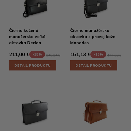
Čierna kožená
Čierna manažérska
manažérska veľká
aktovka z pravej kože
aktovka Declan
Monades
211,00 €
151,13 €
-15%
-15%
248,24 €
177,80 €
DETAIL PRODUKTU
DETAIL PRODUKTU