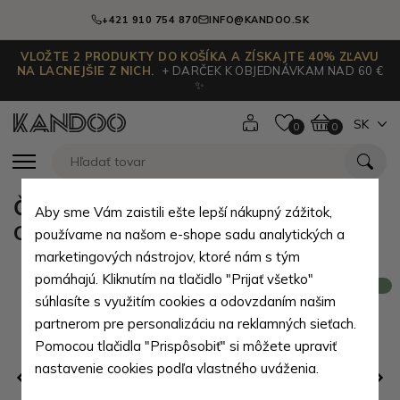
+421 910 754 870
INFO@KANDOO.SK
VLOŽTE 2 PRODUKTY DO KOŠÍKA A ZÍSKAJTE 40% ZĽAVU
NA LACNEJŠIE Z NICH.
+ DARČEK K OBJEDNÁVKAM NAD 60 €
✨
SK
0
0
Čierna pánska kožená aktovka
Aby sme Vám zaistili ešte lepší nákupný zážitok,
Otabek
používame na našom e-shope sadu analytických a
marketingových nástrojov, ktoré nám s tým
pomáhajú. Kliknutím na tlačidlo "Prijať všetko"
Novinka
súhlasíte s využitím cookies a odovzdaním našim
partnerom pre personalizáciu na reklamných sieťach.
Pomocou tlačidla "Prispôsobiť" si môžete upraviť
nastavenie cookies podľa vlastného uváženia.