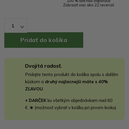
100 % ľudí nás odporúča
Zobraziť viac ako 22 recenzií
1
Dvojitá radosť.
Pridajte tento produkt do košíka spolu s ďalším
kúskom a
druhý najlacnejší máte s 40%
ZĽAVOU
.
+ DARČEK
ku všetkým objednávkam nad 60
€. ❀ (možnosť vybrať v košíku pri prvom kroku)