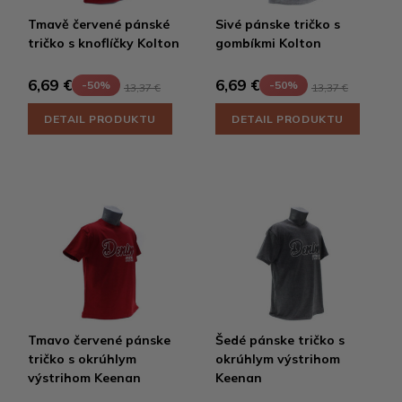
Tmavě červené pánské
Sivé pánske tričko s
tričko s knoflíčky Kolton
gombíkmi Kolton
6,69 €
6,69 €
-50%
-50%
13,37 €
13,37 €
DETAIL PRODUKTU
DETAIL PRODUKTU
Tmavo červené pánske
Šedé pánske tričko s
tričko s okrúhlym
okrúhlym výstrihom
výstrihom Keenan
Keenan