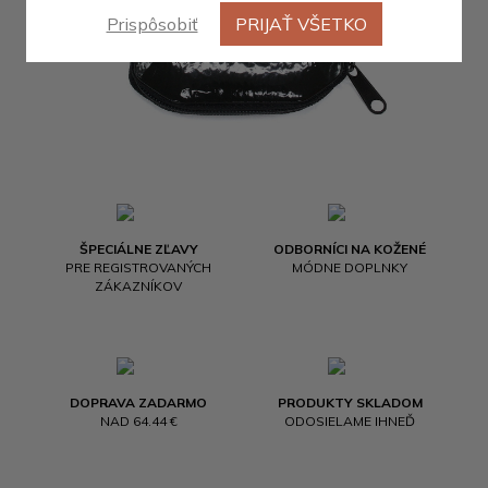
Prispôsobiť
PRIJAŤ VŠETKO
ŠPECIÁLNE ZĽAVY
ODBORNÍCI NA KOŽENÉ
PRE REGISTROVANÝCH
MÓDNE DOPLNKY
ZÁKAZNÍKOV
DOPRAVA ZADARMO
PRODUKTY SKLADOM
NAD 64.44 €
ODOSIELAME IHNEĎ