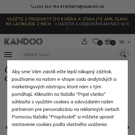
+421 910 754 870
INFO@KANDOO.SK
VLOŽTE 2 PRODUKTY DO KOŠÍKA A ZÍSKAJTE 40% ZĽAVU
NA LACNEJŠIE Z NICH.
+ DARČEK K OBJEDNÁVKAM NAD 60 €
✨
SK
0
0
Čierna lesklá dámska manikúra
Aby sme Vám zaistili ešte lepší nákupný zážitok,
Gussie
používame na našom e-shope sadu analytických a
marketingových nástrojov, ktoré nám s tým
pomáhajú. Kliknutím na tlačidlo "Prijať všetko"
súhlasíte s využitím cookies a odovzdaním našim
partnerom pre personalizáciu na reklamných sieťach.
Pomocou tlačidla "Prispôsobiť" si môžete upraviť
nastavenie cookies podľa vlastného uváženia.