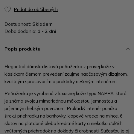
Pridať do obľúbených
Dostupnosť:
Skladem
Doba dodania:
1 - 2 dni
Popis produktu
Elegantná dámska listová peňaženka z pravej kože v
klasickom čiernom prevedení zaujme nadčasovým dizajnom,
kvalitným spracovaním a prakticky riešeným interiérom.
Peňaženka je vyrobená z luxusnej kože typu NAPPA, ktorá
je známa svojou mimoriadnou mäkkosťou, jemnosťou a
príjemným hebkým povrchom. Praktický interiér ponúka
širokú priehradku na bankovky, klopové vrecko na mince, 6
slotov na platobné alebo kreditné karty a niekoľko ďalších
vnútorných priehradok na doklady či drobnosti. Súčasťou je aj