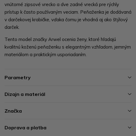
vnútorné zipsové vrecko a dve zadné vrecká pre rýchly
prístup k často používaným veciam. Peňaženka je dodávaná
v darčekovej krabičke, vďaka čomu je vhodná aj ako štýlový
darček.
Tento model značky Arwel ocenia ženy, ktoré hľadajú
kvalitnú koženú peňaženku s elegantným vzhľadom, jemným
materiálom a praktickým usporiadaním.
Parametry
Dizajn a materiál
Značka
Doprava a platba