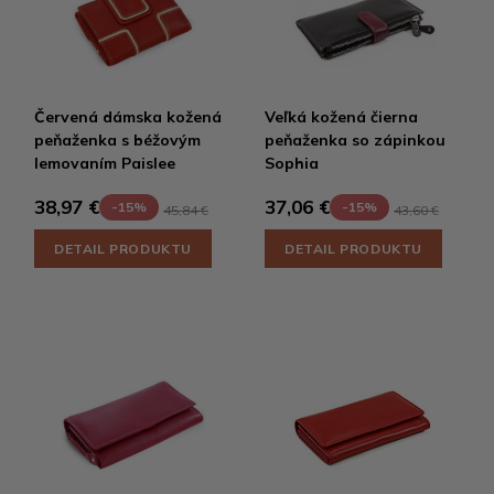
Červená dámska kožená
Veľká kožená čierna
peňaženka s béžovým
peňaženka so zápinkou
lemovaním Paislee
Sophia
38,97 €
37,06 €
-15%
-15%
45,84 €
43,60 €
DETAIL PRODUKTU
DETAIL PRODUKTU