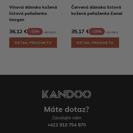
Vínová dámska kožená
Červená dámska listová
listová peňaženka
kožená peňaženka Esmel
Imogen
36,12 €
35,17 €
-15%
-15%
42,50 €
41,38 €
DETAIL PRODUKTU
DETAIL PRODUKTU
Máte dotaz?
Zavolajte nám
+421 910 754 870