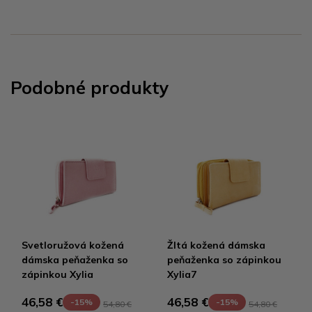
Podobné produkty
Svetloružová kožená
Žltá kožená dámska
dámska peňaženka so
peňaženka so zápinkou
zápinkou Xylia
Xylia7
46,58 €
46,58 €
-15%
-15%
54,80 €
54,80 €