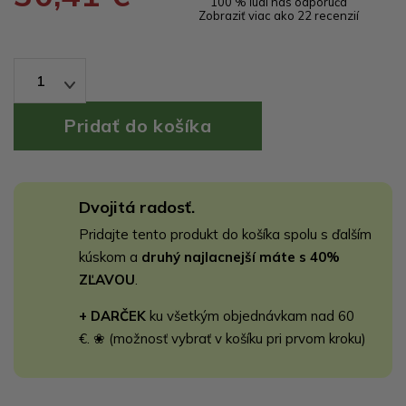
100 % ľudí nás odporúča
Zobraziť viac ako 22 recenzií
1
Dvojitá radosť.
Pridajte tento produkt do košíka spolu s ďalším
kúskom a
druhý najlacnejší máte s 40%
ZĽAVOU
.
+ DARČEK
ku všetkým objednávkam nad 60
€. ❀ (možnosť vybrať v košíku pri prvom kroku)