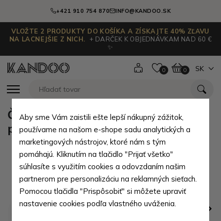
+421 910 754 870
INFO@KANDOO.SK
VLOŽTE 2 PRODUKTY DO KOŠÍKA A ZÍSKAJTE 40% ZĽAVU
NA LACNEJŠIE Z NICH.
+ DARČEK K OBJEDNÁVKAM NAD 60 €
✨
SK
0
0
Čierna dámska listová kožená
Aby sme Vám zaistili ešte lepší nákupný zážitok,
peňaženka Elizbeth
používame na našom e-shope sadu analytických a
marketingových nástrojov, ktoré nám s tým
pomáhajú. Kliknutím na tlačidlo "Prijať všetko"
súhlasíte s využitím cookies a odovzdaním našim
partnerom pre personalizáciu na reklamných sieťach.
Pomocou tlačidla "Prispôsobiť" si môžete upraviť
nastavenie cookies podľa vlastného uváženia.