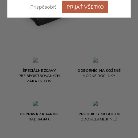
Prispôsobiť
PRIJAŤ VŠETKO
ŠPECIÁLNE ZĽAVY
ODBORNÍCI NA KOŽENÉ
PRE REGISTROVANÝCH
MÓDNE DOPLNKY
ZÁKAZNÍKOV
DOPRAVA ZADARMO
PRODUKTY SKLADOM
NAD 64.44 €
ODOSIELAME IHNEĎ