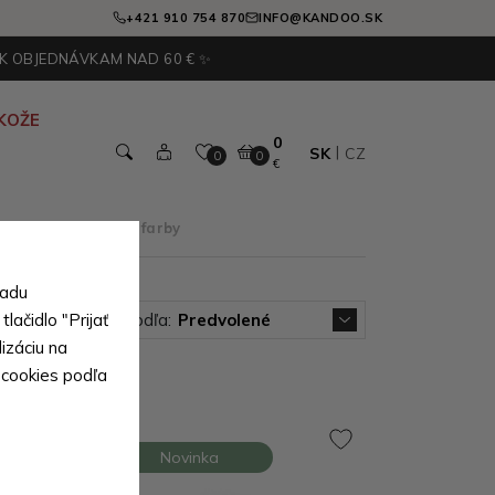
+421 910 754 870
INFO@KANDOO.SK
 K OBJEDNÁVKAM NAD 60 € ✨
KOŽE
0
SK
CZ
0
0
€
tovné tašky podľa farby
sadu
lačidlo "Prijať
Zoradiť podľa:
Predvolené
izáciu na
 cookies podľa
Novinka