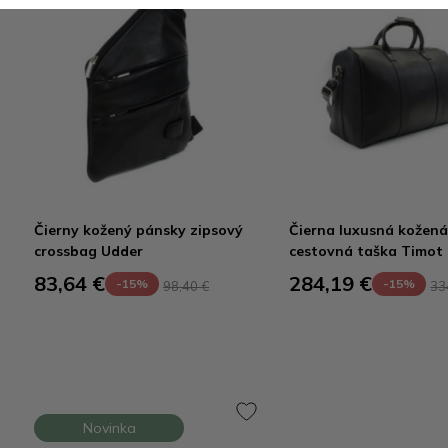
Čierny kožený pánsky zipsový
Čierna luxusná kožen
crossbag Udder
cestovná taška Timot
83,64 €
284,19 €
-15%
-15%
98,40 €
33
Novinka