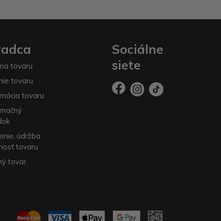
radca
Sociálne
siete
na tovaru
nie tovaru
mácia tovaru
amačný
dok
enie, údržba
nosť tovaru
ý tovar