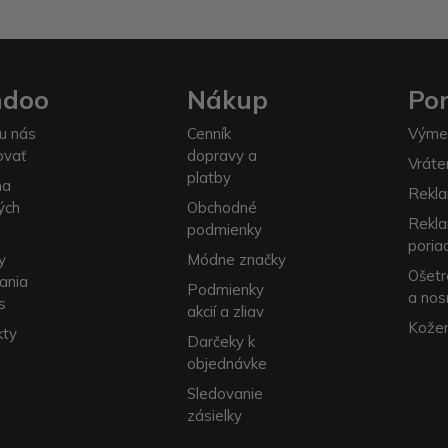
ndoo
Nákup
Po
u nás
Cenník
Výme
ovať
dopravy a
Vráte
platby
na
Rekla
ých
Obchodné
Rekl
podmienky
poria
y
Módne značky
Ošetr
ania
Podmienky
a nos
s
akcií a zliav
Kožen
kty
Darčeky k
objednávke
Sledovanie
zásielky