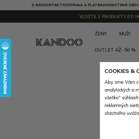
O NÁS
KONTAKTY
DOPRAVA A PLATBA
HODNOTENIE OBC
VLOŽTE 2 PRODUKTY DO KO
ŽENY
MUŽI
OUTLET AŽ -50 %
COOKIES &
Aby sme Vám zai
analytických a m
všetko" súhlasí
reklamných sieť
vlastného uváže