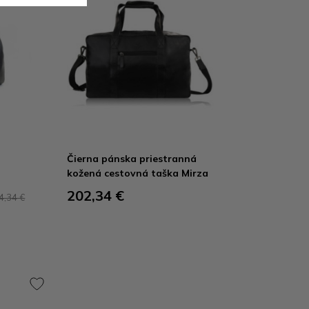
á
Čierna pánska priestranná
kožená cestovná taška Mirza
202,34 €
4,34 €