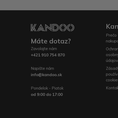
Ka
Prečo 
Máte dotaz?
nakup
Zavolajte nám
Ochra
osobn
+421 910 754 870
údajov
Napište nám
Zásad
použív
info@kandoo.sk
cookie
Konta
Pondelok - Piatok
od 9:00 do 17:00