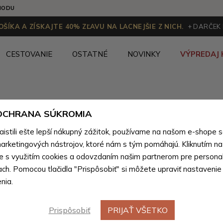
HODU
ŠÍKA A ZÍSKAJTE 40% ZĽAVU NA LACNEJŠIE Z NICH.
+ DARČEK
CESTOVANIE
OSTATNÉ
NOVINKY
VÝPREDAJ 
Kandoo.sk
Cestovanie a výlety
>
Cestovné tašky
>
Ces
 OCHRANA SÚKROMIA
stili ešte lepší nákupný zážitok, používame na našom e-shope 
arketingových nástrojov, ktoré nám s tým pomáhajú. Kliknutím na t
Cestovné tašky podľa farby
(5 produktov)
te s využitím cookies a odovzdaním našim partnerom pre personal
ach. Pomocou tlačidla "Prispôsobiť" si môžete upraviť nastavenie
nia.
Prispôsobiť
PRIJAŤ VŠETKO