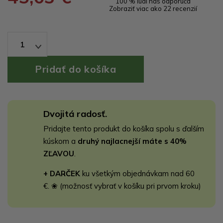
100 % ľudí nás odporúča
Zobraziť viac ako 22 recenzií
1
Dvojitá radosť.
Pridajte tento produkt do košíka spolu s ďalším
kúskom a
druhý najlacnejší máte s 40%
ZĽAVOU
.
+ DARČEK
ku všetkým objednávkam nad 60
€. ❀ (možnosť vybrať v košíku pri prvom kroku)