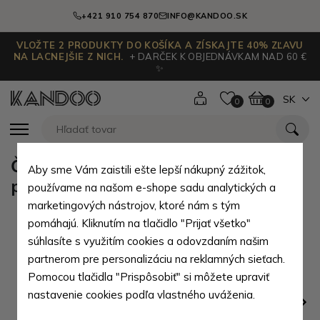
+421 910 754 870
INFO@KANDOO.SK
VLOŽTE 2 PRODUKTY DO KOŠÍKA A ZÍSKAJTE 40% ZĽAVU
NA LACNEJŠIE Z NICH.
+ DARČEK K OBJEDNÁVKAM NAD 60 €
✨
SK
0
0
Červená kožená čašnícka
Aby sme Vám zaistili ešte lepší nákupný zážitok,
peňaženka harmonika Jordyn
používame na našom e-shope sadu analytických a
marketingových nástrojov, ktoré nám s tým
pomáhajú. Kliknutím na tlačidlo "Prijať všetko"
súhlasíte s využitím cookies a odovzdaním našim
partnerom pre personalizáciu na reklamných sieťach.
Pomocou tlačidla "Prispôsobiť" si môžete upraviť
nastavenie cookies podľa vlastného uváženia.