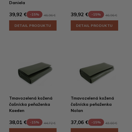
Daniela
39,92 €
39,92 €
-15%
-15%
46,96 €
46,96 €
DETAIL PRODUKTU
DETAIL PRODUKTU
Tmavozelená kožená
Tmavozelená kožená
čašnícka peňaženka
čašnícka peňaženka
Kaeden
Nolan
38,01 €
37,06 €
-15%
-15%
44,72 €
43,60 €