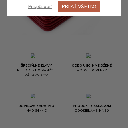
Prispôsobiť
PRIJAŤ VŠETKO
ŠPECIÁLNE ZĽAVY
ODBORNÍCI NA KOŽENÉ
PRE REGISTROVANÝCH
MÓDNE DOPLNKY
ZÁKAZNÍKOV
DOPRAVA ZADARMO
PRODUKTY SKLADOM
NAD 64.44 €
ODOSIELAME IHNEĎ