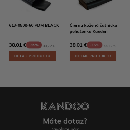
613-0508-60 PDM BLACK
Čierna kožená čašnícka
peňaženka Kaeden
38,01 €
38,01 €
-15%
-15%
44,72 €
44,72 €
DETAIL PRODUKTU
DETAIL PRODUKTU
Máte dotaz?
Zavolajte nám