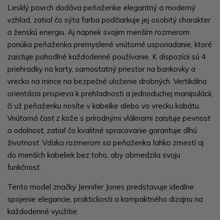
Lesklý povrch dodáva peňaženke elegantný a moderný
vzhľad, zatiaľ čo sýta farba podčiarkuje jej osobitý charakter
a ženskú energiu. Aj napriek svojim menším rozmerom
ponúka peňaženka premyslené vnútorné usporiadanie, ktoré
zaisťuje pohodlné každodenné používanie. K dispozícii sú 4
priehradky na karty, samostatný priestor na bankovky a
vrecko na mince na bezpečné uloženie drobných. Vertikálna
orientácia prispieva k prehľadnosti a jednoduchej manipulácii,
či už peňaženku nosíte v kabelke alebo vo vrecku kabátu.
Vnútorná časť z kože s prírodnými vláknami zaisťuje pevnosť
a odolnosť, zatiaľ čo kvalitné spracovanie garantuje dlhú
životnosť. Vďaka rozmerom sa peňaženka ľahko zmestí aj
do menších kabeliek bez toho, aby obmedzila svoju
funkčnosť.
Tento model značky Jennifer Jones predstavuje ideálne
spojenie elegancie, praktickosti a kompaktného dizajnu na
každodenné využitie.