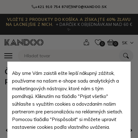
+421 910 754 870
INFO@KANDOO.SK
VLOŽTE 2 PRODUKTY DO KOŠÍKA A ZÍSKAJTE 40% ZĽAVU
NA LACNEJŠIE Z NICH.
+ DARČEK K OBJEDNÁVKAM NAD 60 €
✨
SK
0
0
Červená dámska kožená
Aby sme Vám zaistili ešte lepší nákupný zážitok,
peňaženka Clara
používame na našom e-shope sadu analytických a
marketingových nástrojov, ktoré nám s tým
pomáhajú. Kliknutím na tlačidlo "Prijať všetko"
súhlasíte s využitím cookies a odovzdaním našim
partnerom pre personalizáciu na reklamných sieťach.
Pomocou tlačidla "Prispôsobiť" si môžete upraviť
nastavenie cookies podľa vlastného uváženia.