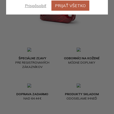
Prispôsobiť
PRIJAŤ VŠETKO
ŠPECIÁLNE ZĽAVY
ODBORNÍCI NA KOŽENÉ
PRE REGISTROVANÝCH
MÓDNE DOPLNKY
ZÁKAZNÍKOV
DOPRAVA ZADARMO
PRODUKTY SKLADOM
NAD 64.44 €
ODOSIELAME IHNEĎ