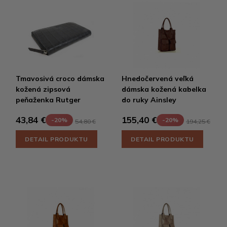
Tmavosivá croco dámska
Hnedočervená veľká
kožená zipsová
dámska kožená kabelka
peňaženka Rutger
do ruky Ainsley
43,84 €
155,40 €
-20%
-20%
54,80 €
194,25 €
DETAIL PRODUKTU
DETAIL PRODUKTU