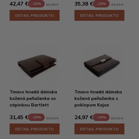
42,47 €
35,38 €
-20%
-20%
53,09 €
44,23 €
DETAIL PRODUKTU
DETAIL PRODUKTU
Tmavo hnedá dámska
Tmavo hnedá dámska
kožená peňaženka so
kožená peňaženka s
zápinkou Bartlett
poklopom Kajsa
31,45 €
24,97 €
-20%
-20%
39,31 €
31,22 €
DETAIL PRODUKTU
DETAIL PRODUKTU