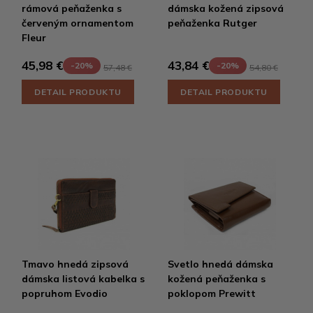
rámová peňaženka s
dámska kožená zipsová
červeným ornamentom
peňaženka Rutger
Fleur
45,98 €
43,84 €
-20%
-20%
57,48 €
54,80 €
DETAIL PRODUKTU
DETAIL PRODUKTU
Tmavo hnedá zipsová
Svetlo hnedá dámska
dámska listová kabelka s
kožená peňaženka s
popruhom Evodio
poklopom Prewitt