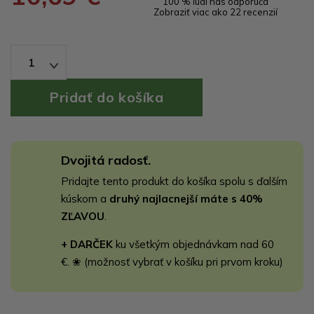
100 % ľudí nás odporúča
Zobraziť viac ako 22 recenzií
1
Dvojitá radosť.
Pridajte tento produkt do košíka spolu s ďalším
kúskom a
druhý najlacnejší máte s 40%
ZĽAVOU
.
+ DARČEK
ku všetkým objednávkam nad 60
€. ❀ (možnosť vybrať v košíku pri prvom kroku)