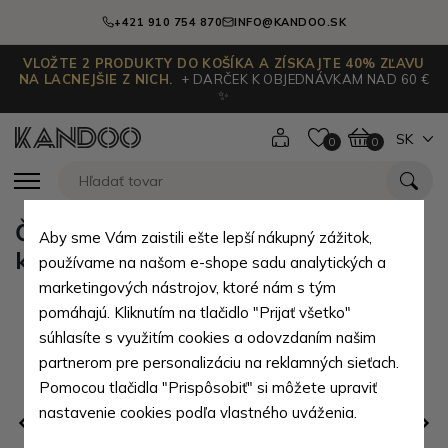
+421 910 754 870
INFO@KANDOO.SK
VLOŽTE 2 PRODUKTY DO KOŠÍKA A ZÍSKAJTE 40% ZĽAVU
NA LACNEJŠIE Z NICH.
+ DARČEK K OBJEDNÁVKAM NAD 60 €
✨
SK
0
0
Červená dámska crossbody
Aby sme Vám zaistili ešte lepší nákupný zážitok,
kabelka Crediel
používame na našom e-shope sadu analytických a
marketingových nástrojov, ktoré nám s tým
pomáhajú. Kliknutím na tlačidlo "Prijať všetko"
súhlasíte s využitím cookies a odovzdaním našim
partnerom pre personalizáciu na reklamných sieťach.
Pomocou tlačidla "Prispôsobiť" si môžete upraviť
nastavenie cookies podľa vlastného uváženia.