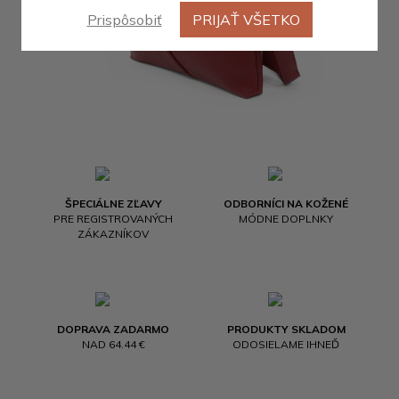
Prispôsobiť
PRIJAŤ VŠETKO
ŠPECIÁLNE ZĽAVY
ODBORNÍCI NA KOŽENÉ
PRE REGISTROVANÝCH
MÓDNE DOPLNKY
ZÁKAZNÍKOV
DOPRAVA ZADARMO
PRODUKTY SKLADOM
NAD 64.44 €
ODOSIELAME IHNEĎ