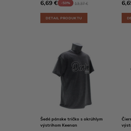
6,69 €
6,6
-50%
13,37 €
DETAIL PRODUKTU
D
Šedé pánske tričko s okrúhlym
Čier
výstrihom Keenan
výst