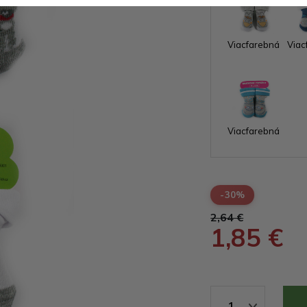
Viacfarebná
Viac
Viacfarebná
-30%
2,64 €
1,85 €
1