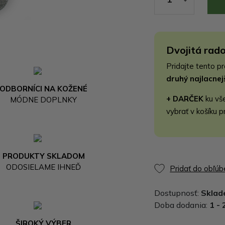
Dvojitá rado
Pridajte tento p
druhý najlacne
ODBORNÍCI NA KOŽENÉ
+ DARČEK
ku vš
MÓDNE DOPLNKY
vybrať v košíku p
PRODUKTY SKLADOM
ODOSIELAME IHNEĎ
Pridať do obľú
Dostupnosť:
Skla
Doba dodania:
1 - 
ŠIROKÝ VÝBER