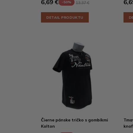
6,69 €
6,6
-50%
13,37 €
DETAIL PRODUKTU
D
Čierne pánske tričko s gombíkmi
Tmav
Kolton
knof