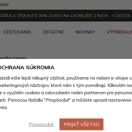
HODU
ŠÍKA A ZÍSKAJTE 40% ZĽAVU NA LACNEJŠIE Z NICH.
+ DARČEK
CESTOVANIE
OSTATNÉ
NOVINKY
VÝPREDAJ 
ženého tovaru
 OCHRANA SÚKROMIA
Bílé chla
stili ešte lepší nákupný zážitok, používame na našom e-shope 
ponožky 0
arketingových nástrojov, ktoré nám s tým pomáhajú. Kliknutím na t
te s využitím cookies a odovzdaním našim partnerom pre personal
1 pár
ach. Pomocou tlačidla "Prispôsobiť" si môžete upraviť nastavenie
nia.
Farebné var
Prispôsobiť
PRIJAŤ VŠETKO