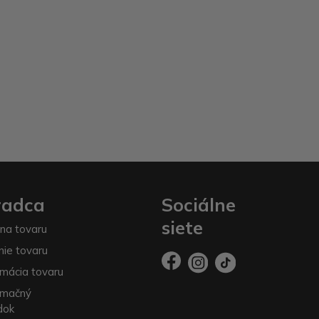
radca
Sociálne
siete
na tovaru
nie tovaru
mácia tovaru
amačný
dok