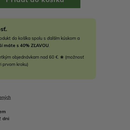
sť.
rodukt do košíka spolu s ďalším kúskom a
jší máte s 40% ZĽAVOU
.
etkým objednávkam nad 60 €. ❀ (možnosť
ri prvom kroku)
bených
dem
2 dni