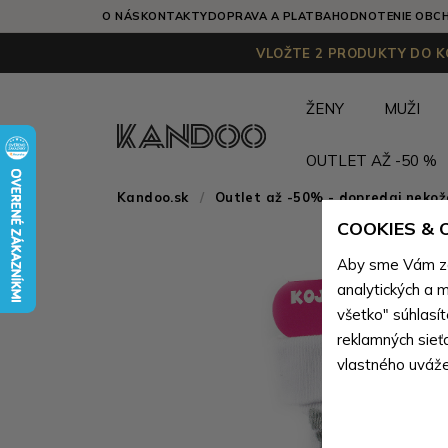
O NÁS
KONTAKTY
DOPRAVA A PLATBA
HODNOTENIE OBC
VLOŽTE 2 PRODUKTY DO KO
ŽENY
MUŽI
OUTLET AŽ -50 %
Kandoo.sk
Outlet až -50% - dopredaj neko
COOKIES &
Aby sme Vám zai
analytických a m
všetko" súhlasí
reklamných sieť
vlastného uváže