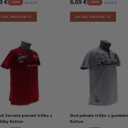
9 €
6,69 €
-50%
-50%
13,37 €
13,37 €
ETAIL PRODUKTU
DETAIL PRODUKTU
ě červené pánské tričko s
Sivé pánske tričko s gombíkm
líčky Kolton
Kolton