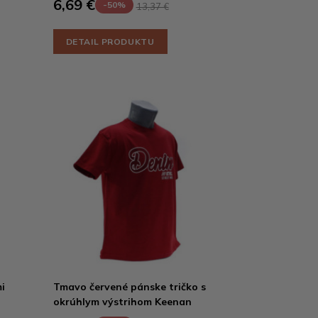
6,69 €
-50%
13,37 €
DETAIL PRODUKTU
i
Tmavo červené pánske tričko s
okrúhlym výstrihom Keenan