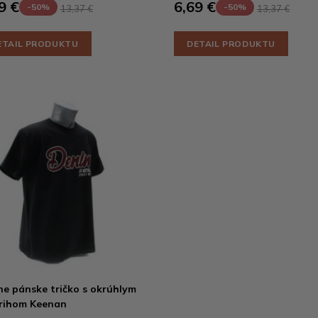
9 €
6,69 €
-50%
-50%
13,37 €
13,37 €
ETAIL PRODUKTU
DETAIL PRODUKTU
ne pánske tričko s okrúhlym
rihom Keenan