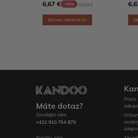
6,67 €
6,6
-50%
13,33 €
DETAIL PRODUKTU
D
Ka
Prečo 
Máte dotaz?
nakup
Zavolajte nám
Ochra
osobn
+421 910 754 870
údajov
Napište nám
Zásad