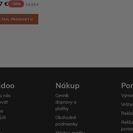
7 €
-50%
13,33 €
ETAIL PRODUKTU
ndoo
Nákup
Po
u nás
Cenník
Výme
ovať
dopravy a
Vráte
platby
na
Rekla
ých
Obchodné
Rekl
podmienky
poria
y
Módne značky