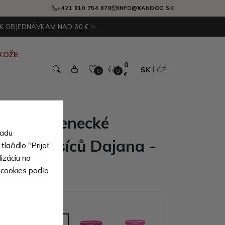
+421 910 754 870
INFO@KANDOO.SK
 K OBJEDNÁVKAM NAD 60 € ✨
KOŽE
0
SK
CZ
0
0
€
pecké kojenecké
sadu
 - 6 měsíců Dajana -
lačidlo "Prijať
izáciu na
 cookies podľa
ianty