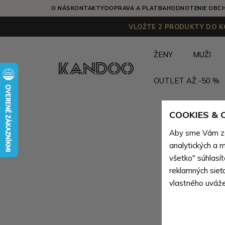
O NÁS
KONTAKTY
DOPRAVA A PLATBA
HODNOTENIE OBC
VLOŽTE 2 PRODUKTY DO KO
ŽENY
MUŽI
OUTLET AŽ -50 %
COOKIES &
Aby sme Vám zai
analytických a m
všetko" súhlasí
reklamných sieť
vlastného uváže