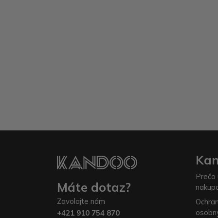
Ka
Prečo 
Máte dotaz?
nakup
Zavolajte nám
Ochra
osobn
+421 910 754 870