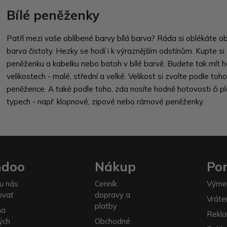
Bílé peněženky
Patří mezi vaše oblíbené barvy bílá barva? Ráda si oblékáte obl
barva čistoty. Hezky se hodí i k výraznějším odstínům. Kupte si
peněženku a kabelku nebo batoh v bílé barvě. Budete tak mít h
velikostech - malé, střední a velké. Velikost si zvolte podle toho
peněžence. A také podle toho, zda nosíte hodně hotovosti či p
typech - např. klopnové, zipové nebo rámové peněženky.
ndoo
Nákup
Po
u nás
Cenník
Výme
ovať
dopravy a
Vráte
platby
na
Rekla
ých
Obchodné