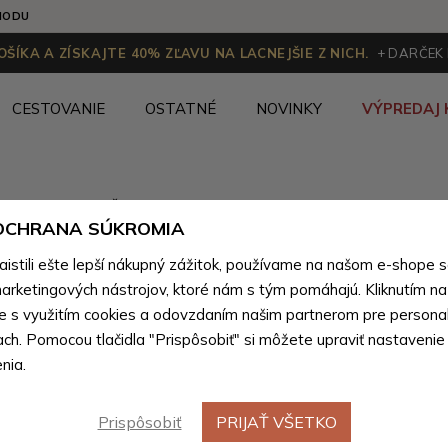
HODU
ŠÍKA A ZÍSKAJTE 40% ZĽAVU NA LACNEJŠIE Z NICH.
+ DARČEK
CESTOVANIE
OSTATNÉ
NOVINKY
VÝPREDAJ 
Kandoo.sk
Ženy
>
Dámske peňaženky
>
Dámske peňažen
 OCHRANA SÚKROMIA
stili ešte lepší nákupný zážitok, používame na našom e-shope 
arketingových nástrojov, ktoré nám s tým pomáhajú. Kliknutím na t
Biele dámske peňaženky
(0 produktov)
te s využitím cookies a odovzdaním našim partnerom pre personal
ach. Pomocou tlačidla "Prispôsobiť" si môžete upraviť nastavenie
nia.
Prispôsobiť
PRIJAŤ VŠETKO