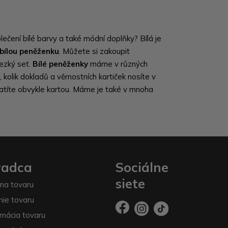
ečení bílé barvy a také módní doplňky? Bílá je
bílou peněženku
. Můžete si zakoupit
ezký set.
Bílé peněženky
máme v různých
, kolik dokladů a věrnostních kartiček nosíte v
latíte obvykle kartou. Máme je také v mnoha
radca
Sociálne
siete
na tovaru
nie tovaru
mácia tovaru