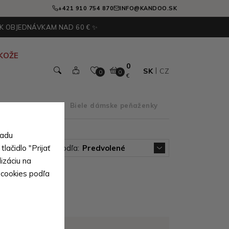
+421 910 754 870
INFO@KANDOO.SK
 K OBJEDNÁVKAM NAD 60 € ✨
KOŽE
0
SK
CZ
0
0
€
ky podľa farby
>
Biele dámske peňaženky
sadu
lačidlo "Prijať
Zoradiť podľa:
Predvolené
izáciu na
 cookies podľa