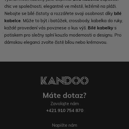
chic ve společnosti, elegantně ve městě, ležérně na pláži.
Nebojte se bílé čistoty a rozzářete svoji osobnost díky
bílé
kabelce
. Může to být i batůžek, crossbody, kabelka do ruky,
každé provedení vás povznese o kus výš.
Bílé kabelky
s
potiskem pro slečny splní kouzlo modernosti a designu. Pro
dámskou eleganci zvolte čistě bílou nebo krémovou.
Máte dotaz?
Zavolajte nám
+421 910 754 870
Napište nám