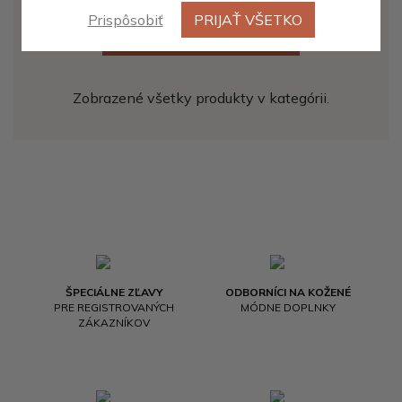
Prispôsobiť
PRIJAŤ VŠETKO
ZOBRAZIŤ ĎALŠÍCH 20
Zobrazené všetky produkty v kategórii.
ŠPECIÁLNE ZĽAVY
ODBORNÍCI NA KOŽENÉ
PRE REGISTROVANÝCH
MÓDNE DOPLNKY
ZÁKAZNÍKOV