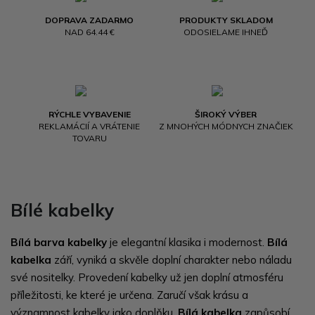
DOPRAVA ZADARMO
PRODUKTY SKLADOM
NAD 64.44 €
ODOSIELAME IHNEĎ
RÝCHLE VYBAVENIE
ŠIROKÝ VÝBER
REKLAMÁCIÍ A VRÁTENIE
Z MNOHÝCH MÓDNYCH ZNAČIEK
TOVARU
Bílé kabelky
Bílá barva kabelky
je elegantní klasika i modernost.
Bílá
kabelka
září, vyniká a skvěle doplní charakter nebo náladu
své nositelky. Provedení kabelky už jen doplní atmosféru
příležitosti, ke které je určena. Zaručí však krásu a
významnost kabelky jako doplňku.
Bílá kabelka
zapůsobí