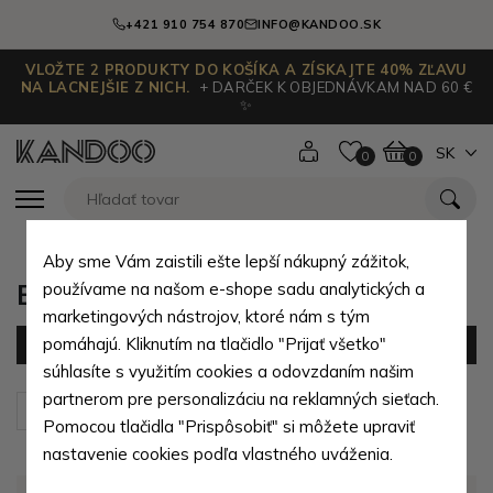
+421 910 754 870
INFO@KANDOO.SK
VLOŽTE 2 PRODUKTY DO KOŠÍKA A ZÍSKAJTE 40% ZĽAVU
NA LACNEJŠIE Z NICH.
+ DARČEK K OBJEDNÁVKAM NAD 60 €
✨
SK
0
0
Aby sme Vám zaistili ešte lepší nákupný zážitok,
Biele dámske kabelky
používame na našom e-shope sadu analytických a
marketingových nástrojov, ktoré nám s tým
pomáhajú. Kliknutím na tlačidlo "Prijať všetko"
Filter
(0 produktov)
súhlasíte s využitím cookies a odovzdaním našim
partnerom pre personalizáciu na reklamných sieťach.
Zoradiť podľa:
Predvolené
Pomocou tlačidla "Prispôsobiť" si môžete upraviť
nastavenie cookies podľa vlastného uváženia.