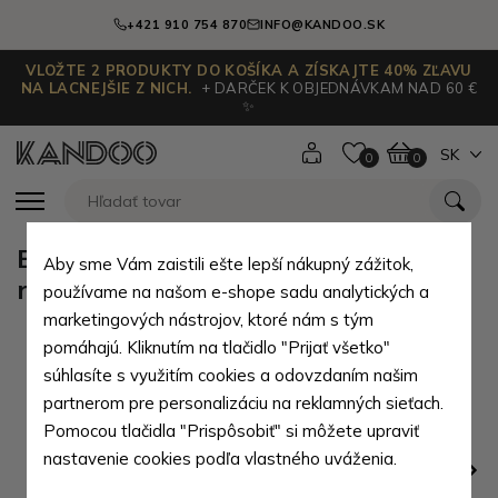
+421 910 754 870
INFO@KANDOO.SK
VLOŽTE 2 PRODUKTY DO KOŠÍKA A ZÍSKAJTE 40% ZĽAVU
NA LACNEJŠIE Z NICH.
+ DARČEK K OBJEDNÁVKAM NAD 60 €
✨
SK
0
0
Biela dámska taška do ruky aj cez
Aby sme Vám zaistili ešte lepší nákupný zážitok,
rameno Izumi
používame na našom e-shope sadu analytických a
marketingových nástrojov, ktoré nám s tým
pomáhajú. Kliknutím na tlačidlo "Prijať všetko"
súhlasíte s využitím cookies a odovzdaním našim
partnerom pre personalizáciu na reklamných sieťach.
Pomocou tlačidla "Prispôsobiť" si môžete upraviť
nastavenie cookies podľa vlastného uváženia.