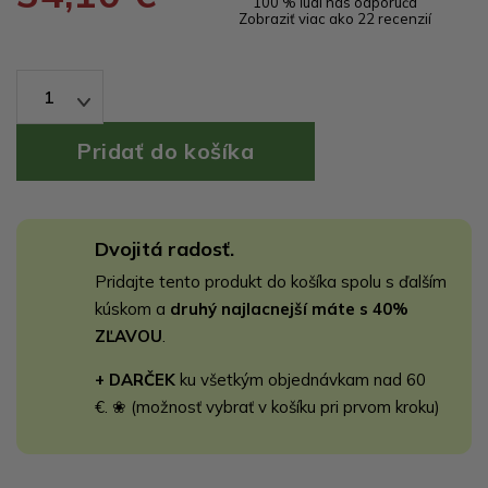
100 % ľudí nás odporúča
Zobraziť viac ako 22 recenzií
1
Dvojitá radosť.
Pridajte tento produkt do košíka spolu s ďalším
kúskom a
druhý najlacnejší máte s 40%
ZĽAVOU
.
+ DARČEK
ku všetkým objednávkam nad 60
€. ❀ (možnosť vybrať v košíku pri prvom kroku)