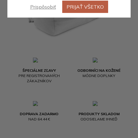
Prispôsobiť
PRIJAŤ VŠETKO
ŠPECIÁLNE ZĽAVY
ODBORNÍCI NA KOŽENÉ
PRE REGISTROVANÝCH
MÓDNE DOPLNKY
ZÁKAZNÍKOV
DOPRAVA ZADARMO
PRODUKTY SKLADOM
NAD 64.44 €
ODOSIELAME IHNEĎ