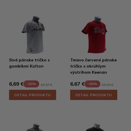
Sivé pánske tričko s
Tmavo červené pánske
gombíkmi Kolton
tričko s okrúhlym
výstrihom Keenan
6,69 €
6,67 €
-50%
-50%
13,37 €
13,33 €
DETAIL PRODUKTU
DETAIL PRODUKTU