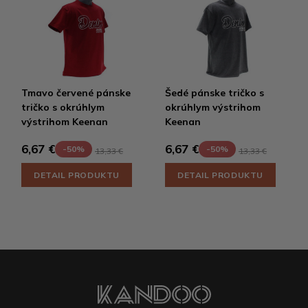
Tmavo červené pánske
Šedé pánske tričko s
tričko s okrúhlym
okrúhlym výstrihom
výstrihom Keenan
Keenan
6,67 €
6,67 €
-50%
-50%
13,33 €
13,33 €
DETAIL PRODUKTU
DETAIL PRODUKTU