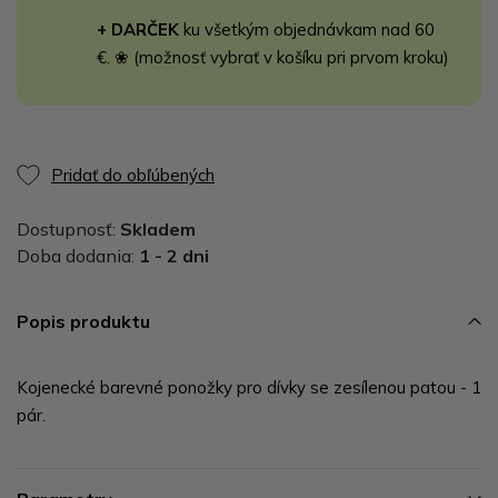
+ DARČEK
ku všetkým objednávkam nad 60
€. ❀ (možnosť vybrať v košíku pri prvom kroku)
Pridať do obľúbených
Dostupnosť:
Skladem
Doba dodania:
1 - 2 dni
Popis produktu
Kojenecké barevné ponožky pro dívky se zesílenou patou - 1
pár.