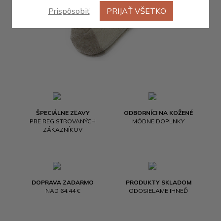
Prispôsobiť
PRIJAŤ VŠETKO
ŠPECIÁLNE ZĽAVY
ODBORNÍCI NA KOŽENÉ
PRE REGISTROVANÝCH
MÓDNE DOPLNKY
ZÁKAZNÍKOV
DOPRAVA ZADARMO
PRODUKTY SKLADOM
NAD 64.44 €
ODOSIELAME IHNEĎ