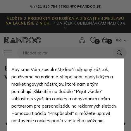
+421 910 754 870
INFO@KANDOO.SK
VLOŽTE 2 PRODUKTY DO KOŠÍKA A ZÍSKAJTE 40% ZĽAVU
NA LACNEJŠIE Z NICH.
+ DARČEK K OBJEDNÁVKAM NAD 60 €
✨
SK
0
0
Béžové kojenecké dívčí ponožky se
Aby sme Vám zaistili ešte lepší nákupný zážitok,
vzorem Darell 0 - 6 měsíců
používame na našom e-shope sadu analytických a
marketingových nástrojov, ktoré nám s tým
pomáhajú. Kliknutím na tlačidlo "Prijať všetko"
súhlasíte s využitím cookies a odovzdaním našim
partnerom pre personalizáciu na reklamných sieťach.
Pomocou tlačidla "Prispôsobiť" si môžete upraviť
nastavenie cookies podľa vlastného uváženia.