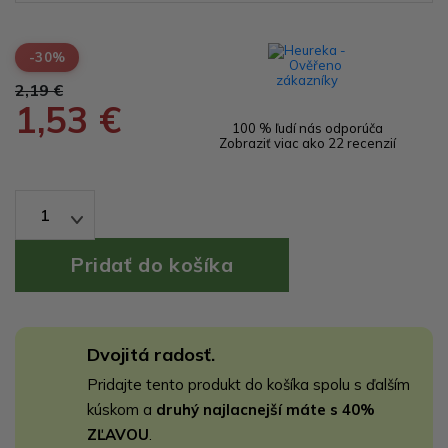
-30%
2,19 €
1,53 €
100 % ľudí nás odporúča
Zobraziť viac ako 22 recenzií
1
Dvojitá radosť.
Pridajte tento produkt do košíka spolu s ďalším
kúskom a
druhý najlacnejší máte s 40%
ZĽAVOU
.