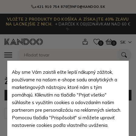
+421 910 754 870
INFO@KANDOO.SK
VLOŽTE 2 PRODUKTY DO KOŠÍKA A ZÍSKAJTE 40% ZĽAVU
NA LACNEJŠIE Z NICH.
+ DARČEK K OBJEDNÁVKAM NAD 60 €
✨
SK
0
0
Aby sme Vám zaistili ešte lepší nákupný zážitok,
Žlté dámske kabelky
používame na našom e-shope sadu analytických a
marketingových nástrojov, ktoré nám s tým
pomáhajú. Kliknutím na tlačidlo "Prijať všetko"
Filter
(1 produktov)
súhlasíte s využitím cookies a odovzdaním našim
partnerom pre personalizáciu na reklamných sieťach.
Zoradiť podľa:
Predvolené
Pomocou tlačidla "Prispôsobiť" si môžete upraviť
nastavenie cookies podľa vlastného uváženia.