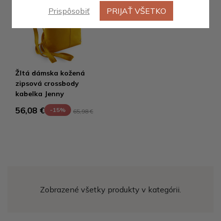
Prispôsobiť
PRIJAŤ VŠETKO
Žltá dámska kožená
zipsová crossbody
kabelka Jenny
56,08 €
-15%
65,98 €
Zobrazené všetky produkty v kategórii.