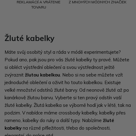
REKLAMÁCIÍ A VRÁTENIE
Z MNOHÝCH MÓDNYCH ZNAČIEK
TOVARU
Žluté kabelky
Máte svůj osobitý styl a ráda v módě experimentujete?
Pokud ano, pak jsou pro vás žluté kabelky ty pravé. Můžete
si obléct výstřední oblečení a svou výstřednost ještě
zvýraznit
žlutou kabelkou
. Nebo si na sebe můžete vzít
jednoduché oblečení a oživit ho touto kabelkou. Existuje
velké množství odstínů žluté barvy. Od neonově žluté až po
kanárkově žlutou barvu. Vyberte si ten pravý odstín vaší
žluté kabelky. Žlutá kabelka se výborně hodí jak v létě, tak na
podzim. V nabídce máme crossbody kabelky, kabelky přes
rameno, kabelky do ruky a další typy. Nabízíme
žluté
kabelky
na různé příležitosti, třeba do společnosti,
elegantní, do práce atd.