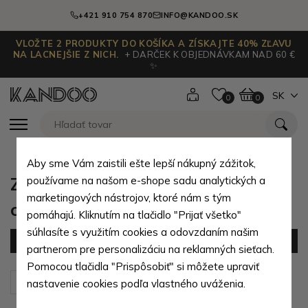
+421 910 754 870
INFO@KANDOO.SK
VLOŽTE 2 PRODUKTY DO KOŠÍKA A ZÍSKAJTE 40% ZĽAVU
NA LACNEJŠIE Z NICH.
+ DARČEK K OBJEDNÁVKAM NAD 60 €
✨
SK
0
0
Aby sme Vám zaistili ešte lepší nákupný zážitok,
Zimné kombinézy fusaky pre
používame na našom e-shope sadu analytických a
marketingových nástrojov, ktoré nám s tým
chlapcov
pomáhajú. Kliknutím na tlačidlo "Prijať všetko"
súhlasíte s využitím cookies a odovzdaním našim
Filter
(0 produktov)
partnerom pre personalizáciu na reklamných sieťach.
Pomocou tlačidla "Prispôsobiť" si môžete upraviť
Zoradiť podľa:
Predvolené
nastavenie cookies podľa vlastného uváženia.