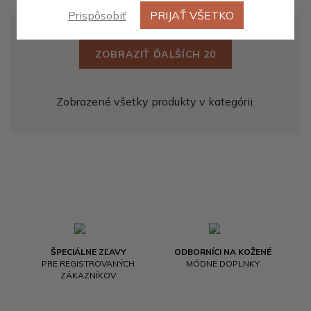
Prispôsobiť
PRIJAŤ VŠETKO
ZOBRAZIŤ ĎALŠÍCH 20
Zobrazené všetky produkty v kategórii.
ŠPECIÁLNE ZĽAVY
ODBORNÍCI NA KOŽENÉ
PRE REGISTROVANÝCH
MÓDNE DOPLNKY
ZÁKAZNÍKOV