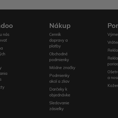
ndoo
Nákup
Po
u nás
Cenník
Výme
ovať
dopravy a
Vráte
platby
na
Rekla
ých
Obchodné
Rekl
podmienky
poria
y
Módne značky
Ošetr
ania
Podmienky
a nos
s
akcií a zliav
Kožen
kty
Darčeky k
objednávke
Sledovanie
zásielky