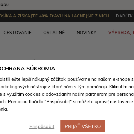
HODU
ŠÍKA A ZÍSKAJTE 40% ZĽAVU NA LACNEJŠIE Z NICH.
+ DARČEK
CESTOVANIE
OSTATNÉ
NOVINKY
VÝPREDAJ 
Kandoo.sk
Ženy
>
Dámske doplnky
>
Odevné doplnky
>
 OCHRANA SÚKROMIA
stili ešte lepší nákupný zážitok, používame na našom e-shope 
arketingových nástrojov, ktoré nám s tým pomáhajú. Kliknutím na t
Zimná čiapka
(0 produktov)
te s využitím cookies a odovzdaním našim partnerom pre personal
ach. Pomocou tlačidla "Prispôsobiť" si môžete upraviť nastavenie
nia.
Prispôsobiť
PRIJAŤ VŠETKO