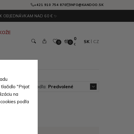
+421 910 754 870
INFO@KANDOO.SK
 K OBJEDNÁVKAM NAD 60 € ✨
KOŽE
0
SK
CZ
0
0
€
Zimná čiapka
sadu
lačidlo "Prijať
Zoradiť podľa:
Predvolené
izáciu na
 cookies podľa