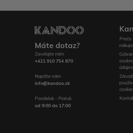
Ka
Prečo 
Máte dotaz?
nakup
Zavolajte nám
Ochra
osobn
+421 910 754 870
údajov
Napište nám
Zásad
použív
info@kandoo.sk
cookie
Konta
Pondelok - Piatok
od 9:00 do 17:00