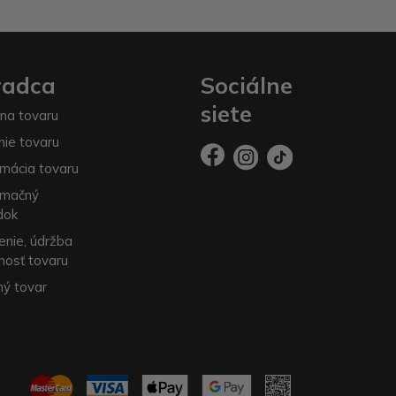
radca
Sociálne
siete
na tovaru
nie tovaru
mácia tovaru
amačný
dok
enie, údržba
nosť tovaru
ý tovar