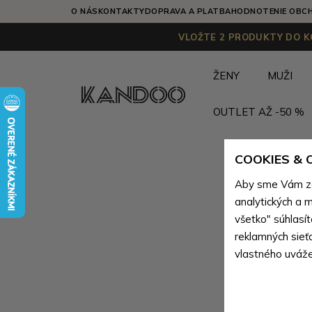
O NÁS
KONTAKTY
DOPRAVA A PLATBA
HODNOTENIE OBC
VLOŽTE 2 PRODUKTY DO KO
ŽENY
MUŽI
OUTLET AŽ -50 %
COOKIES &
Aby sme Vám zai
analytických a m
všetko" súhlasí
reklamných sieť
vlastného uváže