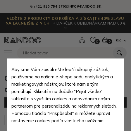
+421 910 754 870
INFO@KANDOO.SK
VLOŽTE 2 PRODUKTY DO KOŠÍKA A ZÍSKAJTE 40% ZĽAVU
NA LACNEJŠIE Z NICH.
+ DARČEK K OBJEDNÁVKAM NAD 60 €
✨
SK
0
0
Aby sme Vám zaistili ešte lepší nákupný zážitok,
Celoročné detské topánky pre
používame na našom e-shope sadu analytických a
marketingových nástrojov, ktoré nám s tým
chlapcov
pomáhajú. Kliknutím na tlačidlo "Prijať všetko"
súhlasíte s využitím cookies a odovzdaním našim
Filter
(0 produktov)
partnerom pre personalizáciu na reklamných sieťach.
Pomocou tlačidla "Prispôsobiť" si môžete upraviť
Zoradiť podľa:
Predvolené
nastavenie cookies podľa vlastného uváženia.