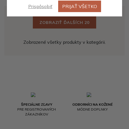
Prispôsobiť
PRIJAŤ VŠETKO
ZOBRAZIŤ ĎALŠÍCH 20
Zobrazené všetky produkty v kategórii.
ŠPECIÁLNE ZĽAVY
ODBORNÍCI NA KOŽENÉ
PRE REGISTROVANÝCH
MÓDNE DOPLNKY
ZÁKAZNÍKOV