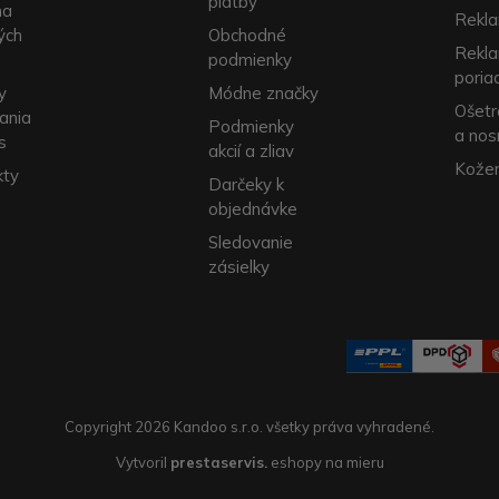
platby
na
Rekla
ých
Obchodné
Rekl
podmienky
poria
y
Módne značky
Ošetr
ania
Podmienky
a nos
s
akcií a zliav
Kožen
kty
Darčeky k
objednávke
Sledovanie
zásielky
Copyright 2026 Kandoo s.r.o. všetky práva vyhradené.
Vytvoril
prestaservis.
eshopy na mieru