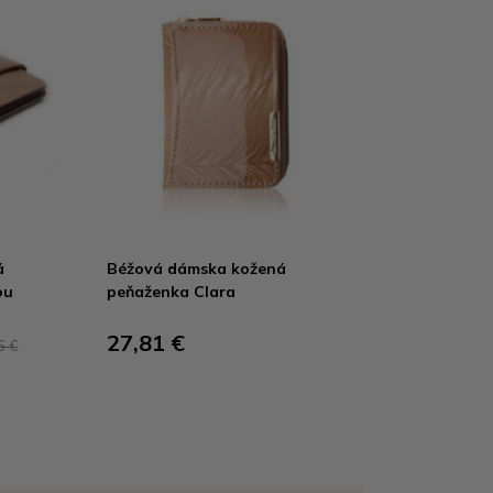
á
Béžová dámska kožená
ou
peňaženka Clara
27,81 €
6 €