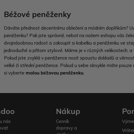
Béžové peněženky
Dáváte přednost decentnímu oblečení a módním doplňkům? Uva
peněženku? Pak jste správně, neboť na našem eshopu vás ček
dvojnásobnou radost a zakoupit si kabelku a peněženku ve ste
jednoduché a přitom stylové. Máme je v různých velikostech, a
Pokud jste zvyklá v peněžence nosit spoustu dokladů a věrnost
velké či střední peněžence. Pokud u sebe obvykle máte pouze 
si vyberte
malou béžovou peněženku
.
ndoo
Nákup
Po
u nás
Cenník
Výme
ovať
dopravy a
Vráte