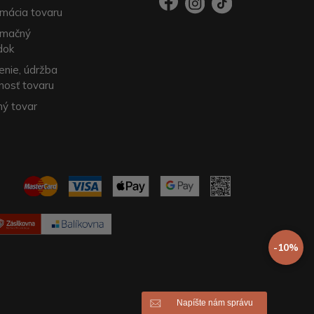
mácia tovaru
amačný
dok
enie, údržba
nosť tovaru
ý tovar
-10%
Napíšte nám správu