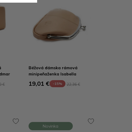
á
Béžová dámska rámová
udmar
minipeňaženka Isabella
19,01 €
-15%
0 €
22,36 €
Novinka