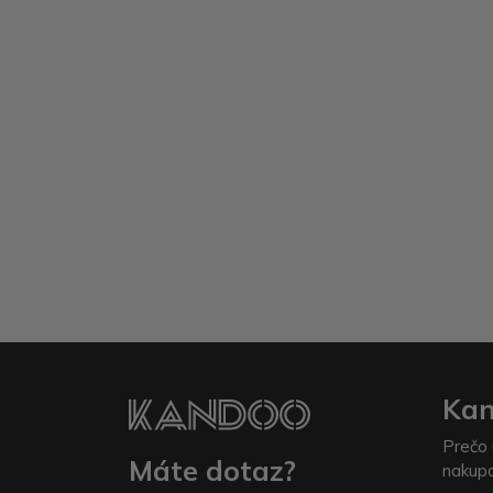
Ka
Prečo 
Máte dotaz?
nakup