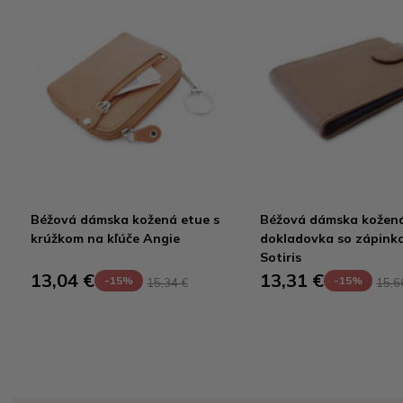
Béžová dámska kožená etue s
Béžová dámska kožen
krúžkom na kľúče Angie
dokladovka so zápink
Sotiris
13,04 €
13,31 €
-15%
-15%
15,34 €
15,6