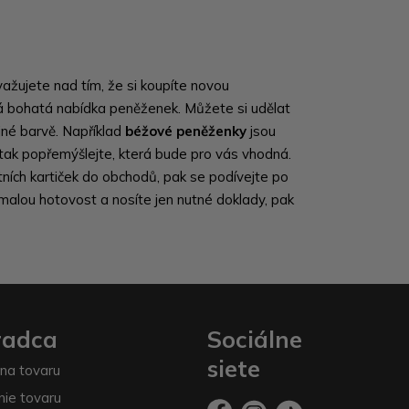
žujete nad tím, že si koupíte novou
á bohatá nabídka peněženek. Můžete si udělat
jné barvě. Například
béžové peněženky
jsou
 tak popřemýšlejte, která bude pro vás vhodná.
ních kartiček do obchodů, pak se podívejte po
malou hotovost a nosíte jen nutné doklady, pak
radca
Sociálne
siete
na tovaru
nie tovaru