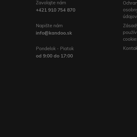
Zavolajte nám
Ochra
osobn
+421 910 754 870
údajov
Napište nám
Zásad
použív
info@kandoo.sk
cookie
Konta
Pondelok - Piatok
od 9:00 do 17:00