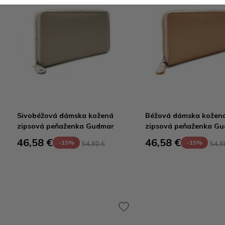
Sivobéžová dámska kožená
Béžová dámska kožen
zipsová peňaženka Gudmar
zipsová peňaženka G
46,58 €
46,58 €
-15%
-15%
54,80 €
54,8