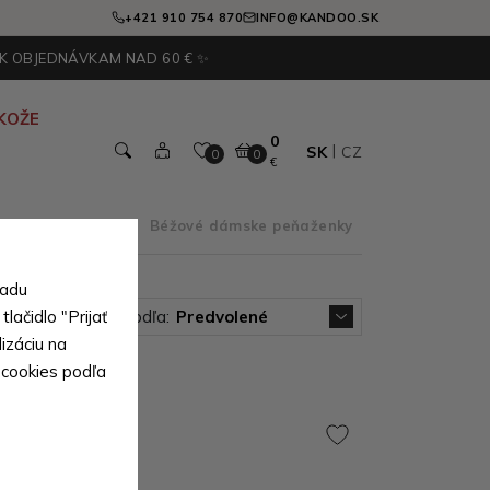
+421 910 754 870
INFO@KANDOO.SK
 K OBJEDNÁVKAM NAD 60 € ✨
KOŽE
0
SK
CZ
0
0
€
ky podľa farby
>
Béžové dámske peňaženky
sadu
lačidlo "Prijať
Zoradiť podľa:
Predvolené
izáciu na
 cookies podľa