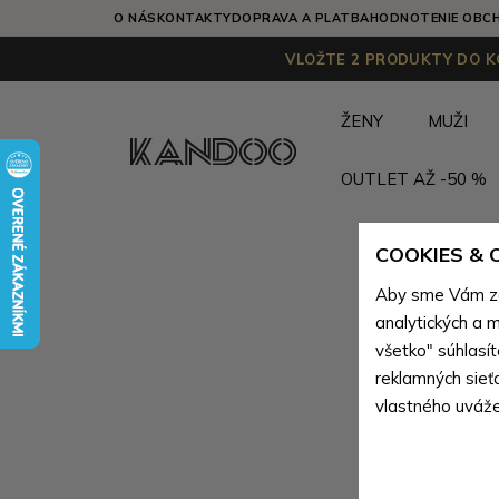
O NÁS
KONTAKTY
DOPRAVA A PLATBA
HODNOTENIE OBC
VLOŽTE 2 PRODUKTY DO KO
ŽENY
MUŽI
OUTLET AŽ -50 %
COOKIES &
Aby sme Vám zai
analytických a m
všetko" súhlasí
reklamných sieť
vlastného uváže