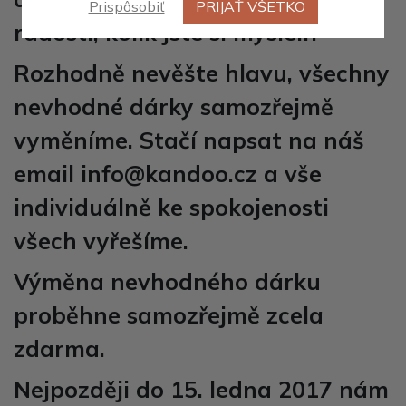
Prispôsobiť
PRIJAŤ VŠETKO
radosti, kolik jste si mysleli?
Rozhodně nevěšte hlavu, všechny
nevhodné dárky samozřejmě
vyměníme. Stačí napsat na náš
email info@kandoo.cz a vše
individuálně ke spokojenosti
všech vyřešíme.
Výměna nevhodného dárku
proběhne samozřejmě zcela
zdarma.
Nejpozději do 15. ledna 2017 nám