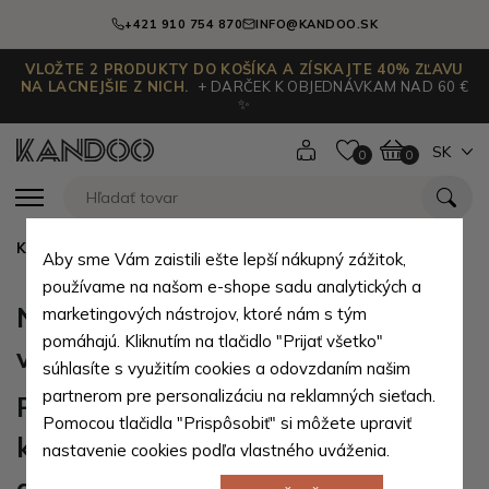
+421 910 754 870
INFO@KANDOO.SK
VLOŽTE 2 PRODUKTY DO KOŠÍKA A ZÍSKAJTE 40% ZĽAVU
NA LACNEJŠIE Z NICH.
+ DARČEK K OBJEDNÁVKAM NAD 60 €
✨
SK
0
0
Kandoo.sk
Nevhodný dárek? Zdarma vyměníme
Aby sme Vám zaistili ešte lepší nákupný zážitok,
používame na našom e-shope sadu analytických a
Nevhodný dárek? Zdarma
marketingových nástrojov, ktoré nám s tým
pomáhajú. Kliknutím na tlačidlo "Prijať všetko"
vyměníme
súhlasíte s využitím cookies a odovzdaním našim
partnerom pre personalizáciu na reklamných sieťach.
Plánujete koupit nebo jste již
Pomocou tlačidla "Prispôsobiť" si môžete upraviť
koupili pro své blízké nevhodný
nastavenie cookies podľa vlastného uváženia.
dárek, který neudělal tolik