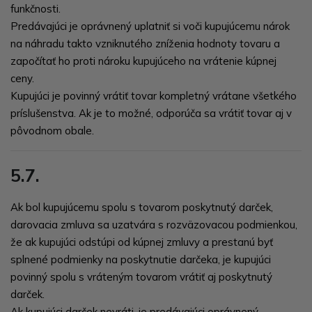
funkčnosti.
Predávajúci je oprávnený uplatniť si voči kupujúcemu nárok
na náhradu takto vzniknutého zníženia hodnoty tovaru a
započítať ho proti nároku kupujúceho na vrátenie kúpnej
ceny.
Kupujúci je povinný vrátiť tovar kompletný vrátane všetkého
príslušenstva. Ak je to možné, odporúča sa vrátiť tovar aj v
pôvodnom obale.
5.7.
Ak bol kupujúcemu spolu s tovarom poskytnutý darček,
darovacia zmluva sa uzatvára s rozväzovacou podmienkou,
že ak kupujúci odstúpi od kúpnej zmluvy a prestanú byť
splnené podmienky na poskytnutie darčeka, je kupujúci
povinný spolu s vráteným tovarom vrátiť aj poskytnutý
darček.
Ak kupujúci darček nevráti, je predávajúci oprávnený