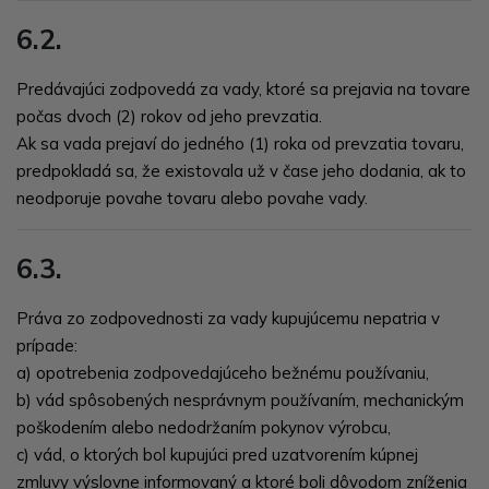
6.2.
Predávajúci zodpovedá za vady, ktoré sa prejavia na tovare
počas dvoch (2) rokov od jeho prevzatia.
Ak sa vada prejaví do jedného (1) roka od prevzatia tovaru,
predpokladá sa, že existovala už v čase jeho dodania, ak to
neodporuje povahe tovaru alebo povahe vady.
6.3.
Práva zo zodpovednosti za vady kupujúcemu nepatria v
prípade:
a) opotrebenia zodpovedajúceho bežnému používaniu,
b) vád spôsobených nesprávnym používaním, mechanickým
poškodením alebo nedodržaním pokynov výrobcu,
c) vád, o ktorých bol kupujúci pred uzatvorením kúpnej
zmluvy výslovne informovaný a ktoré boli dôvodom zníženia