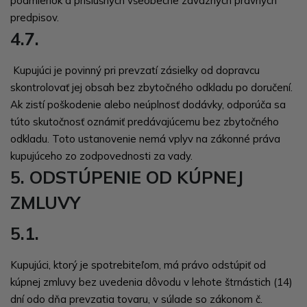
podmienok a príslušných všeobecne záväzných právnych
predpisov.
4.7.
Kupujúci je povinný pri prevzatí zásielky od dopravcu
skontrolovať jej obsah bez zbytočného odkladu po doručení.
Ak zistí poškodenie alebo neúplnosť dodávky, odporúča sa
túto skutočnosť oznámiť predávajúcemu bez zbytočného
odkladu. Toto ustanovenie nemá vplyv na zákonné práva
kupujúceho zo zodpovednosti za vady.
5. ODSTÚPENIE OD KÚPNEJ
ZMLUVY
5.1.
Kupujúci, ktorý je spotrebiteľom, má právo odstúpiť od
kúpnej zmluvy bez uvedenia dôvodu v lehote štrnástich (14)
dní odo dňa prevzatia tovaru, v súlade so zákonom č.