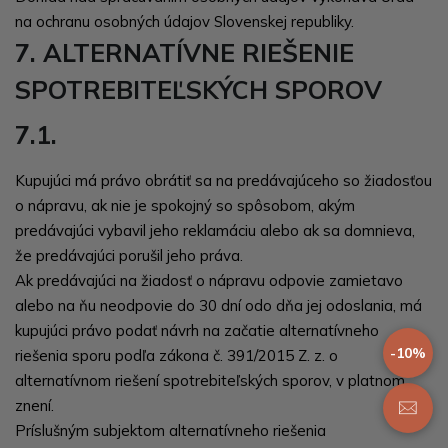
na ochranu osobných údajov Slovenskej republiky
.
7. ALTERNATÍVNE RIEŠENIE
SPOTREBITEĽSKÝCH SPOROV
7.1.
Kupujúci má právo obrátiť sa na predávajúceho so žiadosťou
o nápravu, ak nie je spokojný so spôsobom, akým
predávajúci vybavil jeho reklamáciu alebo ak sa domnieva,
že predávajúci porušil jeho práva.
Ak predávajúci na žiadosť o nápravu odpovie zamietavo
alebo na ňu neodpovie do 30 dní odo dňa jej odoslania, má
kupujúci právo podať návrh na začatie alternatívneho
-10%
riešenia sporu podľa zákona č.
391/2015 Z. z. o
alternatívnom riešení spotrebiteľských sporov
, v platnom
znení.
Príslušným subjektom alternatívneho riešenia