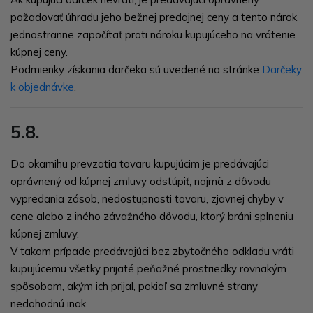
požadovať úhradu jeho bežnej predajnej ceny a tento nárok
jednostranne započítať proti nároku kupujúceho na vrátenie
kúpnej ceny.
Podmienky získania darčeka sú uvedené na stránke
Darčeky
k objednávke
.
5.8.
Do okamihu prevzatia tovaru kupujúcim je predávajúci
oprávnený od kúpnej zmluvy odstúpiť, najmä z dôvodu
vypredania zásob, nedostupnosti tovaru, zjavnej chyby v
cene alebo z iného závažného dôvodu, ktorý bráni splneniu
kúpnej zmluvy.
V takom prípade predávajúci bez zbytočného odkladu vráti
kupujúcemu všetky prijaté peňažné prostriedky rovnakým
spôsobom, akým ich prijal, pokiaľ sa zmluvné strany
nedohodnú inak.