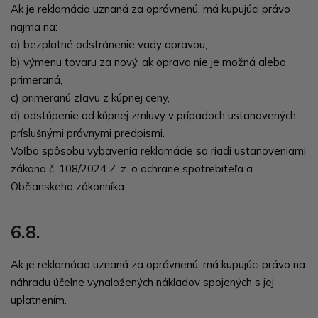
Ak je reklamácia uznaná za oprávnenú, má kupujúci právo
najmä na:
a) bezplatné odstránenie vady opravou,
b) výmenu tovaru za nový, ak oprava nie je možná alebo
primeraná,
c) primeranú zľavu z kúpnej ceny,
d) odstúpenie od kúpnej zmluvy v prípadoch ustanovených
príslušnými právnymi predpismi.
Voľba spôsobu vybavenia reklamácie sa riadi ustanoveniami
zákona č.
108/2024 Z. z. o ochrane spotrebiteľa
a
Občianskeho zákonníka.
6.8.
Ak je reklamácia uznaná za oprávnenú, má kupujúci právo na
náhradu účelne vynaložených nákladov spojených s jej
uplatnením.