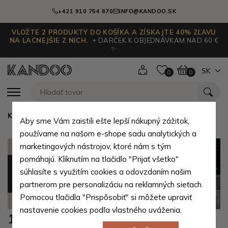
+421 910 754 870
INFO@KANDOO.SK
VLOŽTE 2 PRODUKTY DO KOŠÍKA A ZÍSKAJTE 40% ZĽAVU
NA LACNEJŠIE Z NICH.
+ DARČEK K OBJEDNÁVKAM NAD 60 €
✨
SK
0
0
Kandoo.sk
Aby sme Vám zaistili ešte lepší nákupný zážitok,
používame na našom e-shope sadu analytických a
marketingových nástrojov, ktoré nám s tým
pomáhajú. Kliknutím na tlačidlo "Prijať všetko"
súhlasíte s využitím cookies a odovzdaním našim
partnerom pre personalizáciu na reklamných sieťach.
Pomocou tlačidla "Prispôsobiť" si môžete upraviť
nastavenie cookies podľa vlastného uváženia.
1. VŠEOBECNÉ USTANOVENIA