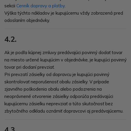
sekcii
Cenník dopravy a platby
.
Výška týchto nákladov je kupujúcemu vždy zobrazená pred
odoslaním objednávky.
4.2.
Ak je podľa kúpnej zmluvy predávajúci povinný dodať tovar
na miesto určené kupujúcim v objednávke, je kupujúci povinný
tovar pri dodaní prevziať.
Pri prevzatí zásielky od dopravcu je kupujúci povinný
skontrolovať neporušenosť obalu zásielky. V prípade
zjavného poškodenia obalu alebo podozrenia na
neoprávnené otvorenie zásielky odporúča predávajúci
kupujúcemu zásielku neprevziať a túto skutočnosť bez
zbytočného odkladu oznámiť dopravcovi aj predávajúcemu.
4.3.