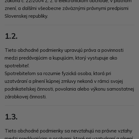
zákona č.
22/2004 Z. z. o elektronickom obchode
, v platnom
znení, a ďalšími všeobecne záväznými právnymi predpismi
Slovenskej republiky.
1.2.
Tieto obchodné podmienky upravujú práva a povinnosti
medzi predávajúcim a kupujúcim, ktorý vystupuje ako
spotrebiteľ.
Spotrebiteľom sa rozumie fyzická osoba, ktorá pri
uzatváraní a plnení kúpnej zmluvy nekoná v rámci svojej
podnikateľskej činnosti, povolania alebo výkonu samostatnej
zárobkovej činnosti.
1.3.
Tieto obchodné podmienky sa nevzťahujú na právne vzťahy
medzi predávajúcim a osobami, ktoré pri uzatváraní a plnení