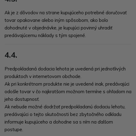
Ak je z dôvodov na strane kupujúceho potrebné doručovať
tovar opakovane alebo iným spôsobom, ako bolo
dohodnuté v objednávke, je kupujúci povinný uhradiť
predávajúcemu náklady s tým spojené.
4.4.
Predpokladaná dodacia lehota je uvedená pri jednotlivých
produktoch v internetovom obchode.
Ak pri konkrétnom produkte nie je uvedené inak, predávajúci
odošle tovar v čo najkratšom možnom termíne s ohľadom na
jeho dostupnosť.
Ak nebude možné dodržať predpokladanú dodaciu lehotu,
predávajúci o tejto skutočnosti bez zbytočného odkladu
informuje kupujúceho a dohodne sa s ním na ďalšom
postupe.