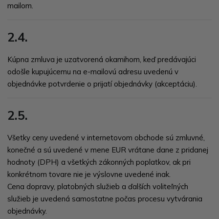
mailom.
2.4.
Kúpna zmluva je uzatvorená okamihom, keď predávajúci
odošle kupujúcemu na e-mailovú adresu uvedenú v
objednávke potvrdenie o prijatí objednávky (akceptáciu).
2.5.
Všetky ceny uvedené v internetovom obchode sú zmluvné,
konečné a sú uvedené v mene
EUR
vrátane dane z pridanej
hodnoty (DPH) a všetkých zákonných poplatkov, ak pri
konkrétnom tovare nie je výslovne uvedené inak.
Cena dopravy, platobných služieb a ďalších voliteľných
služieb je uvedená samostatne počas procesu vytvárania
objednávky.