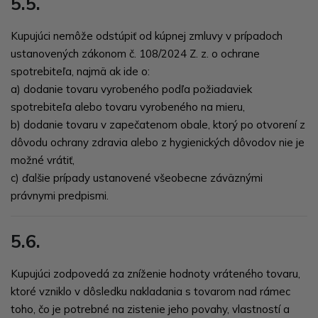
5.5.
Kupujúci nemôže odstúpiť od kúpnej zmluvy v prípadoch
ustanovených zákonom č.
108/2024 Z. z. o ochrane
spotrebiteľa
, najmä ak ide o:
a) dodanie tovaru vyrobeného podľa požiadaviek
spotrebiteľa alebo tovaru vyrobeného na mieru,
b) dodanie tovaru v zapečatenom obale, ktorý po otvorení z
dôvodu ochrany zdravia alebo z hygienických dôvodov nie je
možné vrátiť,
c) ďalšie prípady ustanovené všeobecne záväznými
právnymi predpismi.
5.6.
Kupujúci zodpovedá za zníženie hodnoty vráteného tovaru,
ktoré vzniklo v dôsledku nakladania s tovarom nad rámec
toho, čo je potrebné na zistenie jeho povahy, vlastností a