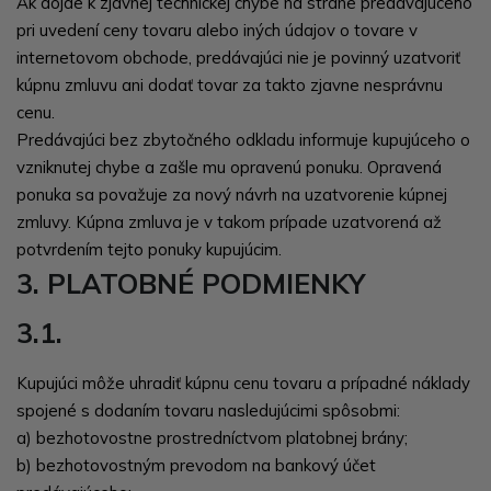
Ak dôjde k zjavnej technickej chybe na strane predávajúceho
pri uvedení ceny tovaru alebo iných údajov o tovare v
internetovom obchode, predávajúci nie je povinný uzatvoriť
kúpnu zmluvu ani dodať tovar za takto zjavne nesprávnu
cenu.
Predávajúci bez zbytočného odkladu informuje kupujúceho o
vzniknutej chybe a zašle mu opravenú ponuku. Opravená
ponuka sa považuje za nový návrh na uzatvorenie kúpnej
zmluvy. Kúpna zmluva je v takom prípade uzatvorená až
potvrdením tejto ponuky kupujúcim.
3. PLATOBNÉ PODMIENKY
3.1.
Kupujúci môže uhradiť kúpnu cenu tovaru a prípadné náklady
spojené s dodaním tovaru nasledujúcimi spôsobmi:
a) bezhotovostne prostredníctvom platobnej brány;
b) bezhotovostným prevodom na bankový účet