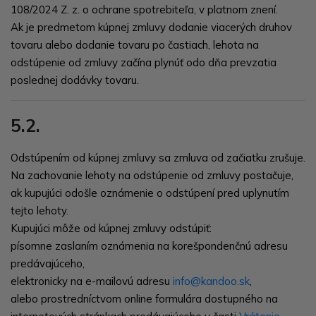
108/2024 Z. z. o ochrane spotrebiteľa
, v platnom znení.
Ak je predmetom kúpnej zmluvy dodanie viacerých druhov
tovaru alebo dodanie tovaru po častiach, lehota na
odstúpenie od zmluvy začína plynúť odo dňa prevzatia
poslednej dodávky tovaru.
5.2.
Odstúpením od kúpnej zmluvy sa zmluva od začiatku zrušuje.
Na zachovanie lehoty na odstúpenie od zmluvy postačuje,
ak kupujúci odošle oznámenie o odstúpení pred uplynutím
tejto lehoty.
Kupujúci môže od kúpnej zmluvy odstúpiť:
písomne zaslaním oznámenia na korešpondenčnú adresu
predávajúceho,
elektronicky na e-mailovú adresu
info@kandoo.sk
,
alebo prostredníctvom online formulára dostupného na