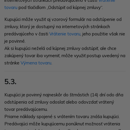
internetových stránkach predávajúceho v časti
Vrátenie
tovaru
pod tlačidlom
„Odstúpiť od kúpnej zmluvy“
.
Kupujúci môže využiť aj vzorový formulár na odstúpenie od
zmluvy, ktorý je dostupný na internetových stránkach
predávajúceho v časti
Vrátenie tovaru
, jeho použitie však nie
je povinné.
Ak si kupujúci neželá od kúpnej zmluvy odstúpiť, ale chce
zakúpený tovar iba vymeniť, môže využiť postup uvedený na
stránke
Výmena tovaru
.
5.3.
Kupujúci je povinný najneskôr do štrnástich (14) dní odo dňa
odstúpenia od zmluvy odoslať alebo odovzdať vrátený
tovar predávajúcemu.
Priame náklady spojené s vrátením tovaru znáša kupujúci.
Predávajúci môže kupujúcemu ponúknuť možnosť vrátenia