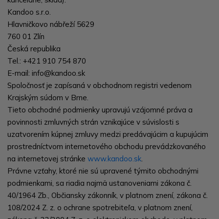
Kandoo s.r.o.
Hlavničkovo nábřeží 5629
760 01 Zlín
Česká republika
Tel.: +421 910 754 870
E-mail: info@kandoo.sk
Spoločnosť je zapísaná v obchodnom registri vedenom
Krajským súdom v Brne.
Tieto obchodné podmienky upravujú vzájomné práva a
povinnosti zmluvných strán vznikajúce v súvislosti s
uzatvorením kúpnej zmluvy medzi predávajúcim a kupujúcim
prostredníctvom internetového obchodu prevádzkovaného
na internetovej stránke
www.kandoo.sk
.
Právne vzťahy, ktoré nie sú upravené týmito obchodnými
podmienkami, sa riadia najmä ustanoveniami zákona č.
40/1964 Zb., Občiansky zákonník
, v platnom znení, zákona č.
108/2024 Z. z. o ochrane spotrebiteľa
, v platnom znení,