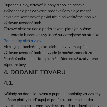
Prípadné zľavy, zľavové kupóny alebo iné cenové
zvýhodnenia poskytované predávajúcim nie je možné
navzájom kombinovať, pokiaľ nie je pri konkrétnej ponuke
výslovne uvedené inak.
Zľavové akcie sa riadia podmienkami platnými v čase
uzatvorenia kúpnej zmluvy, ktoré sú zverejnené na stránke
Podmienky akcií a zliav
.
Ak nie je pri konkrétnej akcii alebo zľavovom kupóne
výslovne uvedené inak, zľavy nie je možné zameniť za
finančnú náhradu ani ich uplatniť spätne na už uzatvorené
kúpne zmluvy.
4. DODANIE TOVARU
4.1.
Náklady na dodanie tovaru a prípadné poplatky za zvolený
spôsob platby hradí kupujúci podľa aktuálneho cenníka
zverejneného na internetových stránkach predávajúceho v