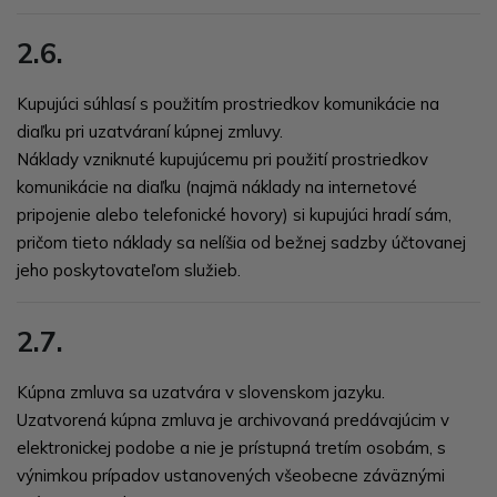
2.6.
Kupujúci súhlasí s použitím prostriedkov komunikácie na
diaľku pri uzatváraní kúpnej zmluvy.
Náklady vzniknuté kupujúcemu pri použití prostriedkov
komunikácie na diaľku (najmä náklady na internetové
pripojenie alebo telefonické hovory) si kupujúci hradí sám,
pričom tieto náklady sa nelíšia od bežnej sadzby účtovanej
jeho poskytovateľom služieb.
2.7.
Kúpna zmluva sa uzatvára v slovenskom jazyku.
Uzatvorená kúpna zmluva je archivovaná predávajúcim v
elektronickej podobe a nie je prístupná tretím osobám, s
výnimkou prípadov ustanovených všeobecne záväznými