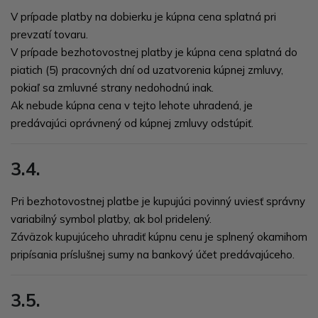
V prípade platby na dobierku je kúpna cena splatná pri
prevzatí tovaru.
V prípade bezhotovostnej platby je kúpna cena splatná do
piatich (5) pracovných dní od uzatvorenia kúpnej zmluvy,
pokiaľ sa zmluvné strany nedohodnú inak.
Ak nebude kúpna cena v tejto lehote uhradená, je
predávajúci oprávnený od kúpnej zmluvy odstúpiť.
3.4.
Pri bezhotovostnej platbe je kupujúci povinný uviesť správny
variabilný symbol platby, ak bol pridelený.
Záväzok kupujúceho uhradiť kúpnu cenu je splnený okamihom
pripísania príslušnej sumy na bankový účet predávajúceho.
3.5.