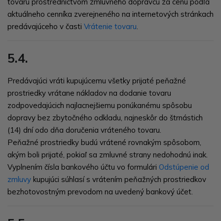
tovaru prostredníctvom zmluvného dopravcu za cenu podľa
aktuálneho cenníka zverejneného na internetových stránkach
predávajúceho v časti
Vrátenie tovaru
.
5.4.
Predávajúci vráti kupujúcemu všetky prijaté peňažné
prostriedky vrátane nákladov na dodanie tovaru
zodpovedajúcich najlacnejšiemu ponúkanému spôsobu
dopravy bez zbytočného odkladu, najneskôr do štrnástich
(14) dní odo dňa doručenia vráteného tovaru.
Peňažné prostriedky budú vrátené rovnakým spôsobom,
akým boli prijaté, pokiaľ sa zmluvné strany nedohodnú inak.
Vyplnením čísla bankového účtu vo formulári
Odstúpenie od
zmluvy
kupujúci súhlasí s vrátením peňažných prostriedkov
bezhotovostným prevodom na uvedený bankový účet.