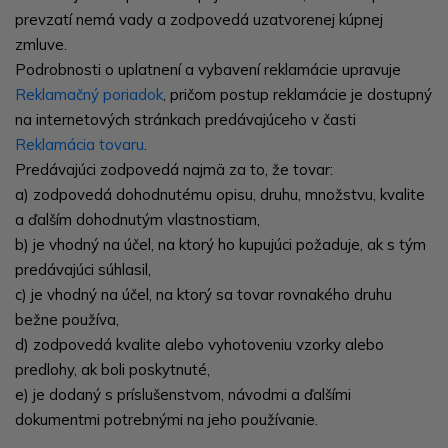
prevzatí nemá vady a zodpovedá uzatvorenej kúpnej
zmluve.
Podrobnosti o uplatnení a vybavení reklamácie upravuje
Reklamačný poriadok
, pričom postup reklamácie je dostupný
na internetových stránkach predávajúceho v časti
Reklamácia tovaru
.
Predávajúci zodpovedá najmä za to, že tovar:
a) zodpovedá dohodnutému opisu, druhu, množstvu, kvalite
a ďalším dohodnutým vlastnostiam,
b) je vhodný na účel, na ktorý ho kupujúci požaduje, ak s tým
predávajúci súhlasil,
c) je vhodný na účel, na ktorý sa tovar rovnakého druhu
bežne používa,
d) zodpovedá kvalite alebo vyhotoveniu vzorky alebo
predlohy, ak boli poskytnuté,
e) je dodaný s príslušenstvom, návodmi a ďalšími
dokumentmi potrebnými na jeho používanie.