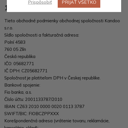
Prispôsobiť
PRIJAŤ VŠETKO
1.1.
Tieto obchodné podmienky obchodnej spoločnosti
Kandoo
s.r.o.
Sídlo spoločnosti a fakturačná adresa:
Polní 4583
760 05 Zlín
Česká republika
IČO: 05682771
IČ DPH: CZ05682771
Spoločnosť je platiteľom DPH v Českej republike.
Bankové spojenie:
Fio banka, a.s.
Číslo účtu: 2001133787/2010
IBAN: CZ63 2010 0000 0020 0113 3787
SWIFT/BIC: FIOBCZPPXXX
Korešpondenčná adresa (vrátenie tovaru, reklamácie,
kancelárie, sklad):