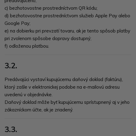
predávajúceho;
c) bezhotovostne prostredníctvom QR kódu;
d) bezhotovostne prostredníctvom služieb Apple Pay alebo
Google Pay;
e) na dobierku pri prevzatí tovaru, ak je tento spôsob platby
pri zvolenom spôsobe dopravy dostupný;
f) odloženou platbou.
3.2.
Predávajúci vystaví kupujúcemu daňový doklad (faktúru),
ktorý zašle v elektronickej podobe na e-mailovú adresu
uvedenú v objednávke.
Daňový doklad môže byť kupujúcemu sprístupnený aj v jeho
zákazníckom účte, ak je zriadený.
3.3.