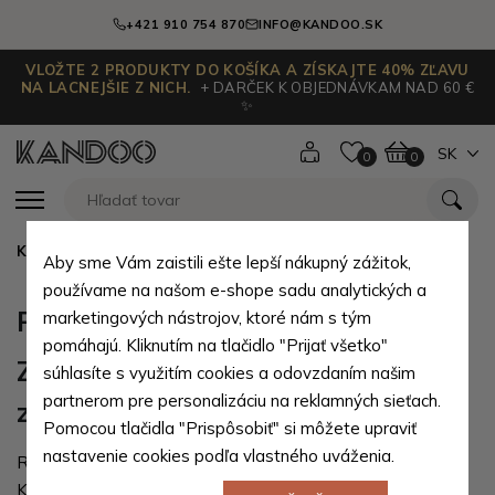
+421 910 754 870
INFO@KANDOO.SK
VLOŽTE 2 PRODUKTY DO KOŠÍKA A ZÍSKAJTE 40% ZĽAVU
NA LACNEJŠIE Z NICH.
+ DARČEK K OBJEDNÁVKAM NAD 60 €
✨
SK
0
0
Kandoo.sk
Podmienky akcií a zliav
Aby sme Vám zaistili ešte lepší nákupný zážitok,
používame na našom e-shope sadu analytických a
Podmienky akcií a zliav
marketingových nástrojov, ktoré nám s tým
pomáhajú. Kliknutím na tlačidlo "Prijať všetko"
Zľava pre registrovaných
súhlasíte s využitím cookies a odovzdaním našim
partnerom pre personalizáciu na reklamných sieťach.
zákazníkov
Pomocou tlačidla "Prispôsobiť" si môžete upraviť
nastavenie cookies podľa vlastného uváženia.
Registrácia u nás sa naozaj oplatí!
Každý zákazník, ktorý si vytvorí účet a je prihlásený,