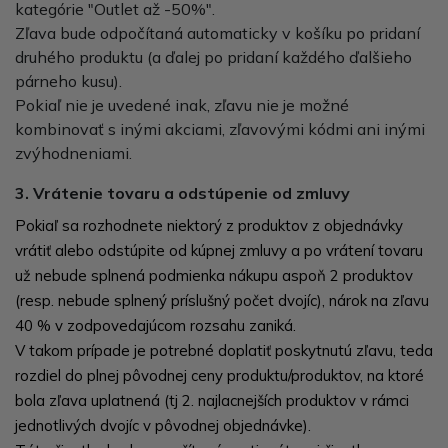
kategórie "Outlet až -50%".
Zľava bude odpočítaná automaticky v košíku po pridaní
druhého produktu (a ďalej po pridaní každého ďalšieho
párneho kusu).
Pokiaľ nie je uvedené inak, zľavu nie je možné
kombinovať s inými akciami, zľavovými kódmi ani inými
zvýhodneniami.
3. Vrátenie tovaru a odstúpenie od zmluvy
Pokiaľ sa rozhodnete niektorý z produktov z objednávky
vrátiť alebo odstúpite od kúpnej zmluvy a po vrátení tovaru
už nebude splnená podmienka nákupu aspoň 2 produktov
(resp. nebude splnený príslušný počet dvojíc), nárok na zľavu
40 % v zodpovedajúcom rozsahu zaniká.
V takom prípade je potrebné doplatiť poskytnutú zľavu, teda
rozdiel do plnej pôvodnej ceny produktu/produktov, na ktoré
bola zľava uplatnená (tj 2. najlacnejších produktov v rámci
jednotlivých dvojíc v pôvodnej objednávke).