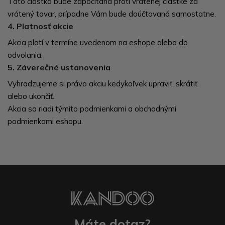
Táto čiastka bude započítaná proti vrátenej čiastke za
vrátený tovar, prípadne Vám bude doúčtovaná samostatne.
4. Platnosť akcie
Akcia platí v termíne uvedenom na eshope alebo do
odvolania.
5. Záverečné ustanovenia
Vyhradzujeme si právo akciu kedykoľvek upraviť, skrátiť
alebo ukončiť.
Akcia sa riadi týmito podmienkami a obchodnými
podmienkami eshopu.
Máte dotaz?